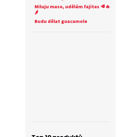
Miluju maso, udělám fajitas 🥩🔥
🌶️
Budu dělat guacamole