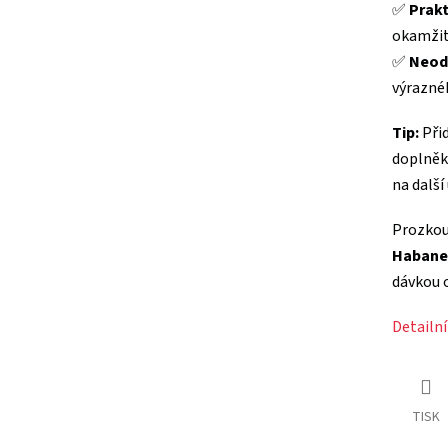
✅
Prakt
okamžit
✅
Neod
výrazné
Tip:
Při
doplněk
na další
Prozkou
Habane
dávkou 
Detailn
TISK