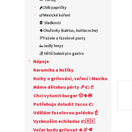
🫓 Tortily
n
5
e
🌶️Chilli papričky
hvězdič
l
🌿Mexické koření
🍫 Sladkosti
🌵Chuťovky (kaktus, huitlacoche)
🫘Fazole a fazolové pasty
🦗Jedlý hmyz
💰 Větší balení pro gastro
Nápoje
Keramika a košíky
Knihy o grilování, vaření i Mexiku
Máme dětskou párty 🎉🌮🥤
Chci vytunit burger 🤠🌵🍔
Potřebuju doladit tacos 🌮
Udělám fazolovou polévku ☝
Vyzkouším echiladas 🌮🇲🇽
Večer budu grilovat 🔥🍖🥩