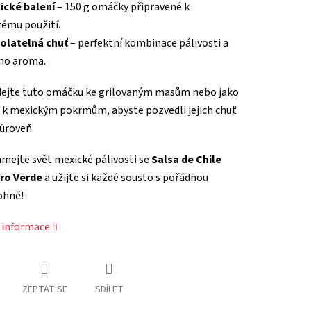
ické balení
– 150 g omáčky připravené k
ému použití.
olatelná chuť
– perfektní kombinace pálivosti a
ho aroma.
dejte tuto omáčku ke grilovaným masům nebo jako
 k mexickým pokrmům, abyste pozvedli jejich chuť
 úroveň.
mejte svět mexické pálivosti se
Salsa de Chile
ro Verde
a užijte si každé sousto s pořádnou
ohně!
í informace
ZEPTAT SE
SDÍLET