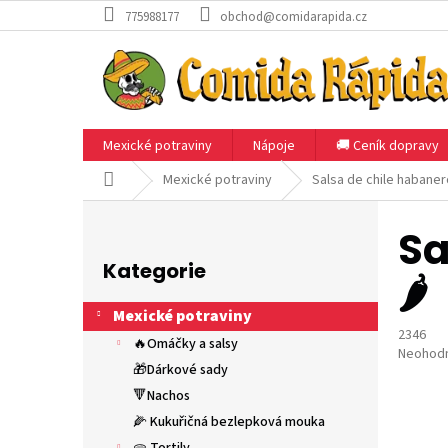
Přejít
775988177
obchod@comidarapida.cz
na
obsah
Mexické potraviny
Nápoje
🚚 Ceník dopravy
Domů
Mexické potraviny
Salsa de chile habanero 
P
o
Sa
Přeskočit
s
kategorie
Kategorie
t
🌶️
r
Mexické potraviny
a
2346
n
🔥Omáčky a salsy
Průměr
Neohod
n
🎁Dárkové sady
hodnoce
í
produkt
🔻Nachos
p
je
🌽 Kukuřičná bezlepková mouka
a
0,0
z