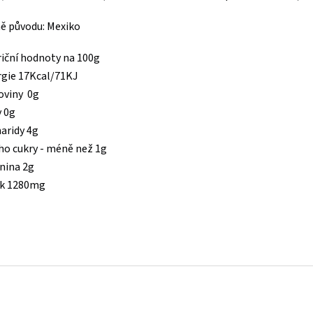
ě původu: Mexiko
iční hodnoty na 100g
gie 17Kcal/71KJ
oviny 0g
 0g
aridy 4g
ho cukry - méně než 1g
nina 2g
ík 1280mg