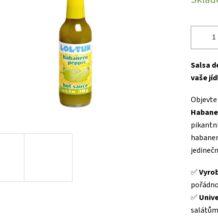
cena:
ek.
Salsa d
vaše jíd
Objevte 
Habane
pikantn
habaner
jedinečn
✅
Vyro
pořádnou
✅
Unive
salátům