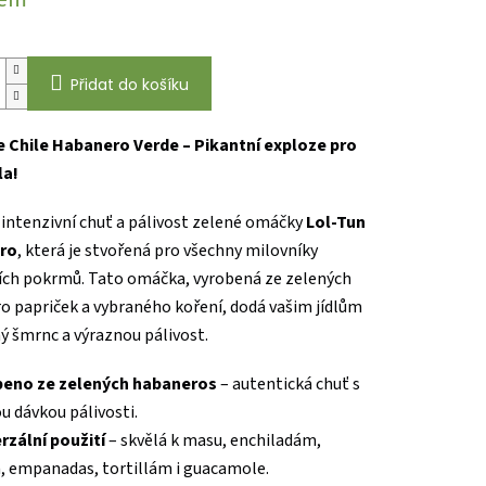
Přidat do košíku
e Chile Habanero Verde – Pikantní exploze pro
la!
intenzivní chuť a pálivost zelené omáčky
Lol-Tun
ro
, která je stvořená pro všechny milovníky
ích pokrmů. Tato omáčka, vyrobená ze zelených
o papriček a vybraného koření, dodá vašim jídlům
ý šmrnc a výraznou pálivost.
beno ze zelených habaneros
– autentická chuť s
 dávkou pálivosti.
rzální použití
– skvělá k masu, enchiladám,
, empanadas, tortillám i guacamole.