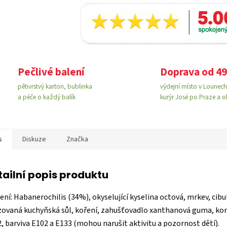
Pečlivé balení
Doprava od 49
pětivrstvý karton, bublinka
výdejní místo v Lounech 
a péče o každý balík
kurýr José po Praze a o
s
Diskuze
Značka
tailní popis produktu
ení: Habanerochilis (34%), okyselující kyselina octová, mrkev, cibu
zovaná kuchyňská sůl, koření, zahušťovadlo xanthanová guma, ko
, barviva E102 a E133 (mohou narušit aktivitu a pozornost dětí).