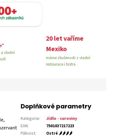
20 let vaříme
,-
Mexiko
a vlastní
máme zkušenosti z vlastní
kolí
restaurace i bistra
Doplňkové parametry
Kategorie
:
Jídlo - suroviny
le,
EAN
:
7501037217223
nzervant
Pálivost
:
Ostré 🌶️🌶️🌶️🌶️