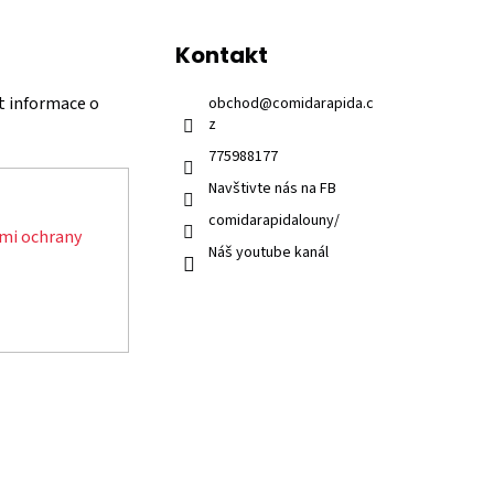
Kontakt
t informace o
obchod
@
comidarapida.c
z
775988177
Navštivte nás na FB
comidarapidalouny/
mi ochrany
Náš youtube kanál