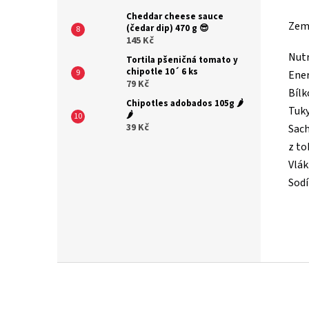
Cheddar cheese sauce
Zem
(čedar dip) 470 g 😎
145 Kč
Nutr
Tortila pšeničná tomato y
chipotle 10´ 6 ks
Ener
79 Kč
Bílk
Chipotles adobados 105g 🌶️
Tuky
🌶️
39 Kč
Sach
z to
Vlák
Sod
Z
á
p