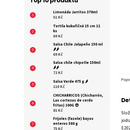
Top 10 produktů
Limonáda Jarritos 370ml
51 Kč
Tortila kukuřičná 15 cm 12
ks
69 Kč
Salsa Chile Jalapeňo 150 ml
🌶️🌶️
69 Kč
Salsa chile chipotle 150ml
🌶️🌶️
72 Kč
Popi
Salsa Verde 475 g 🌶️
110 Kč
CHICHARRICOS (Chicharrón,
De
Las cortezas de cerdo
fritas) 100G 😎
81 Kč
Slož
Frijoles (fazole) bayos
jodi
enteros 560 g
E202
75 Kč