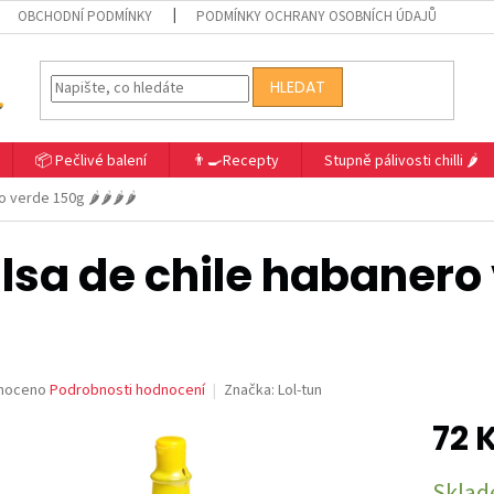
OBCHODNÍ PODMÍNKY
PODMÍNKY OCHRANY OSOBNÍCH ÚDAJŮ
HLEDAT
📦 Pečlivé balení
👨‍🍳Recepty
Stupně pálivosti chilli 🌶️
verde 150g 🌶️🌶️🌶️🌶️
lsa de chile habanero ve
né
noceno
Podrobnosti hodnocení
Značka:
Lol-tun
ní
72 
u
Měrná
Skla