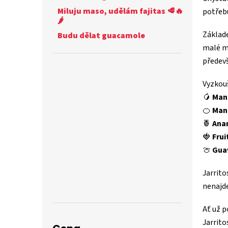
Miluju maso, udělám fajitas 🥩🔥
potřebu
🌶️
Základ
Budu dělat guacamole
malé m
předev
Vyzkouš
🥭
Man
🍊
Man
🍍
Ana
🍓
Frui
🍈
Gua
Jarrito
nenajd
Ať už 
Jarrito