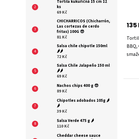
Tortila kukuřičná 15 cm 12
ks
Průmě
69 Kč
hodno
produ
CHICHARRICOS (Chicharrón,
135
je
Las cortezas de cerdo
fritas) 100G 😎
5,0
81 Kč
Torti
z
5
BBQ, 
Salsa chile chipotle 150ml
hvězdi
🌶️🌶️
smaže
72 Kč
Salsa Chile Jalapeňo 150 ml
🌶️🌶️
69 Kč
Nachos chips 400 g 😎
89 Kč
Chipotles adobados 105g 🌶️
🌶️
39 Kč
Salsa Verde 475 g 🌶️
110 Kč
Cheddar cheese sauce