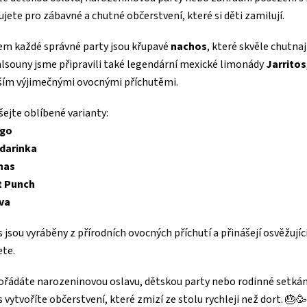
jete pro zábavné a chutné občerstvení, které si děti zamilují.
em každé správné party jsou křupavé
nachos
, které skvěle chutna
lsouny jsme připravili také legendární mexické limonády
Jarritos
ším výjimečnými ovocnými příchutěmi.
ejte oblíbené varianty:
go
darinka
nas
t Punch
va
s jsou vyráběny z přírodních ovocných příchutí a přinášejí osvěžuj
ete.
pořádáte narozeninovou oslavu, dětskou party nebo rodinné setká
s vytvoříte občerstvení, které zmizí ze stolu rychleji než dort. 🎂🥳