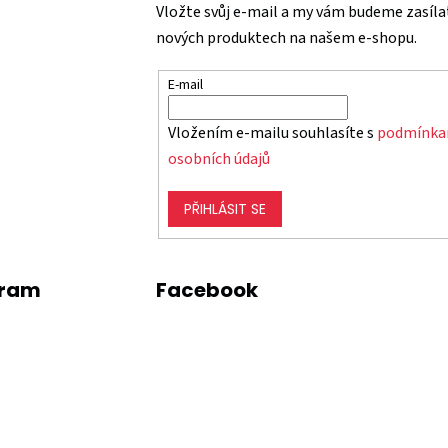
p
Vložte svůj e-mail a my vám budeme zasíla
r
nových produktech na našem e-shopu.
v
k
E-mail
y
v
Vložením e-mailu souhlasíte s
podmínka
ý
p
osobních údajů
i
s
PŘIHLÁSIT SE
u
gram
Facebook