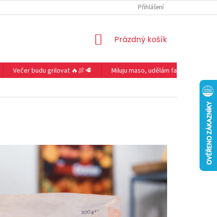
Přihlášení
NÁKUPNÍ
Prázdný košík
KOŠÍK
Večer budu grilovat 🔥🍖🥩
Miluju maso, udělám fajitas 🥩🔥🌶️