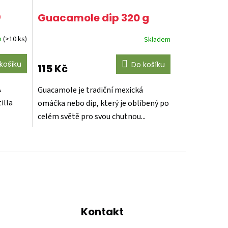

Guacamole dip 320 g
m
(>10 ks)
Skladem
košíku
Do košíku
115 Kč
A
Guacamole je tradiční mexická
illa
omáčka nebo dip, který je oblíbený po
celém světě pro svou chutnou...
Kontakt