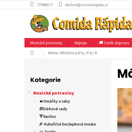
Přejít
775988177
obchod@comidarapida.cz
na
obsah
Mexické potraviny
Nápoje
🚚 Ceník dopravy
Domů
Máme dětskou párty 🎉🌮🥤
P
o
Má
Přeskočit
s
kategorie
Kategorie
t
r
Mexické potraviny
a
n
🔥Omáčky a salsy
n
🎁Dárkové sady
í
🔻Nachos
p
🌽 Kukuřičná bezlepková mouka
a