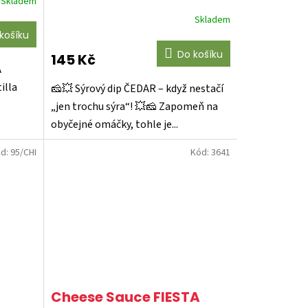
Skladem
Skladem
Průměrné
hodnocení
košíku
produktu
Do košíku
145 Kč
je
A
4,1
illa
z
🧀💥 Sýrový dip ČEDAR – když nestačí
5
„jen trochu sýra“! 💥🧀 Zapomeň na
hvězdiček.
obyčejné omáčky, tohle je...
d:
95/CHI
Kód:
3641
Cheese Sauce FIESTA