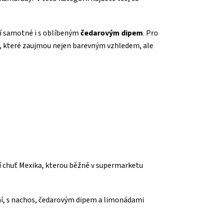
jí samotné i s oblíbeným
čedarovým dipem
. Pro
, které zaujmou nejen barevným vzhledem, ale
ící chuť Mexika, kterou běžně v supermarketu
ní, s nachos, čedarovým dipem a limonádami