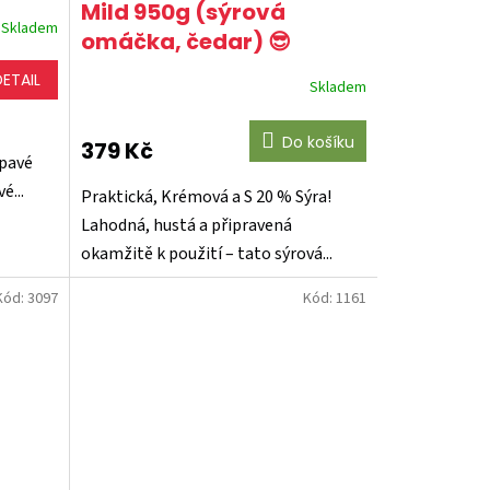
Mild 950g (sýrová
Skladem
omáčka, čedar) 😎
DETAIL
Skladem
Do košíku
379 Kč
upavé
é...
Praktická, Krémová a S 20 % Sýra!
Lahodná, hustá a připravená
okamžitě k použití – tato sýrová...
Kód:
3097
Kód:
1161