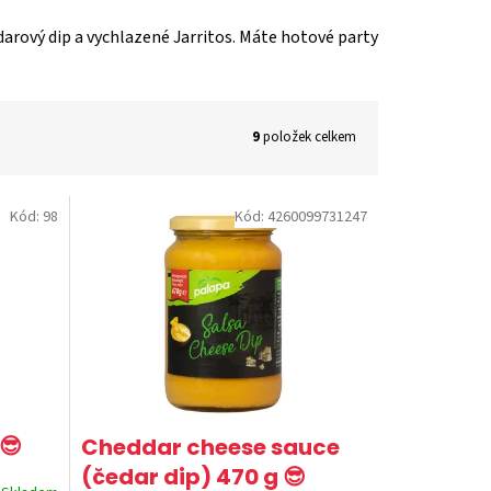
darový dip a vychlazené Jarritos. Máte hotové party
9
položek celkem
Kód:
98
Kód:
4260099731247
😎
Cheddar cheese sauce
(čedar dip) 470 g 😎