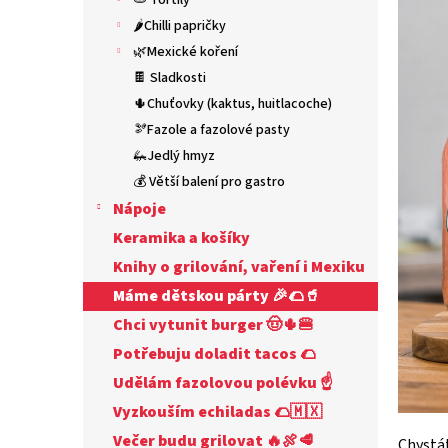
🫓 Tortily
n
e
🌶️Chilli papričky
l
🌿Mexické koření
🍫 Sladkosti
🌵Chuťovky (kaktus, huitlacoche)
🫘Fazole a fazolové pasty
🦗Jedlý hmyz
💰 Větší balení pro gastro
Nápoje
Keramika a košíky
Knihy o grilování, vaření i Mexiku
Máme dětskou párty 🎉🌮🥤
Chci vytunit burger 🤠🌵🍔
Potřebuju doladit tacos 🌮
Udělám fazolovou polévku ☝
Vyzkouším echiladas 🌮🇲🇽
Večer budu grilovat 🔥🍖🥩
Chystát