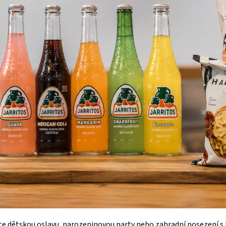
e dětskou oslavu, narozeninovou party nebo zahradní posezení s k