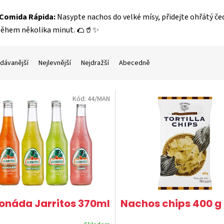
 Comida Rápida:
Nasypte nachos do velké mísy, přidejte ohřátý če
ěhem několika minut. 🌮🥤✨
dávanější
Nejlevnější
Nejdražší
Abecedně
Kód:
44/MAN
onáda Jarritos 370ml
Nachos chips 400 g 