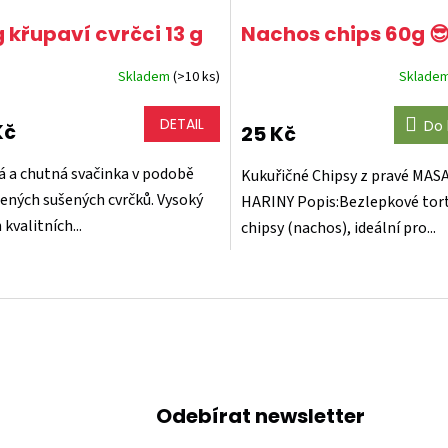
g křupaví cvrčci 13 g
Nachos chips 60g 
Skladem
(>10 ks)
Sklade
DETAIL
Do 
Kč
25 Kč
á a chutná svačinka v podobě
Kukuřičné Chipsy z pravé MAS
ených sušených cvrčků. Vysoký
HARINY Popis:Bezlepkové tort
kvalitních...
chipsy (nachos), ideální pro...
O
v
l
á
d
a
c
Odebírat newsletter
í