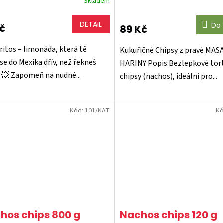
Skladem
rné
Průměrné
cení
hodnocení
ktu
produktu
DETAIL
Do 
Kč
89 Kč
je
4,0
rritos – limonáda, která tě
z
Kukuřičné Chipsy z pravé MAS
5
se do Mexika dřív, než řekneš
HARINY Popis:Bezlepkové tort
ček.
hvězdiček.
! 💥 Zapomeň na nudné...
chipsy (nachos), ideální pro...
Kód:
101/NAT
Kó
hos chips 800 g
Nachos chips 120 g