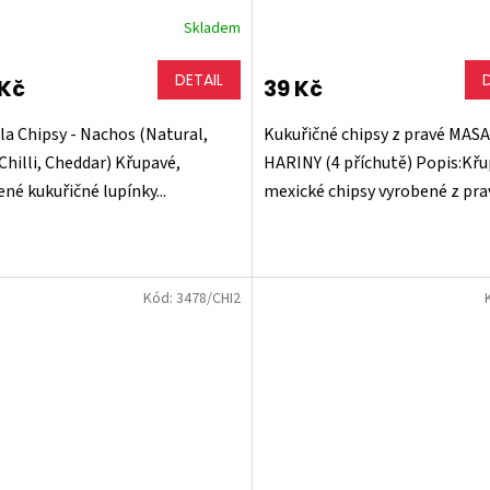
Skladem
rné
Průměrné
cení
hodnocení
ktu
produktu
DETAIL
 Kč
39 Kč
je
5,0
lla Chipsy - Nachos (Natural,
Kukuřičné chipsy z pravé MASA
z
5
Chilli, Cheddar) Křupavé,
HARINY (4 příchutě) Popis:Kř
ček.
hvězdiček.
né kukuřičné lupínky...
mexické chipsy vyrobené z prav
Kód:
3478/CHI2