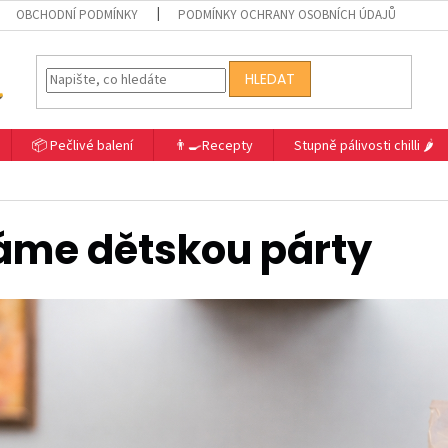
OBCHODNÍ PODMÍNKY
PODMÍNKY OCHRANY OSOBNÍCH ÚDAJŮ
HLEDAT
📦 Pečlivé balení
👨‍🍳Recepty
Stupně pálivosti chilli 🌶️
me dětskou párty