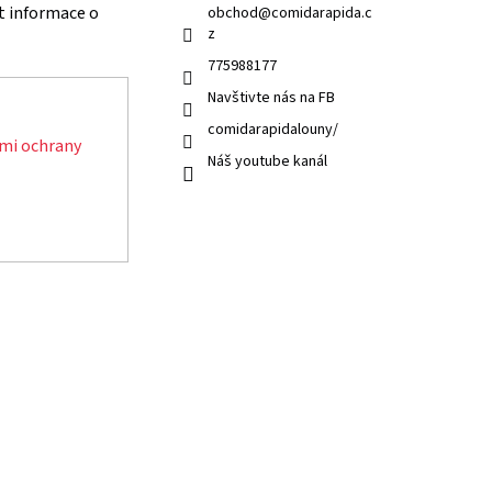
t informace o
obchod
@
comidarapida.c
z
775988177
Navštivte nás na FB
comidarapidalouny/
mi ochrany
Náš youtube kanál