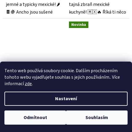
jemné a typicky mexické! 🌶
tajná zbraň mexické
🍫🍇 Ancho jsou sušené
kuchyně! 🇲🇽🔥 Říká ti něco
papriky odrůdy poblano a...
kombinace jemně...
Novinka
Tento web používá soubory cookie. Dalším procházením
Set na mexickou
Salsa Ranchera
tohoto webu vyjadřujete souhlas s jejich používáním.. Více
fazolovou polévku
250g 🌶️
informací
zde
.
Skladem
Skladem
Nastavení
255 Kč
72 Kč
Odmítnout
Souhlasím
Do košíku
Do košíku