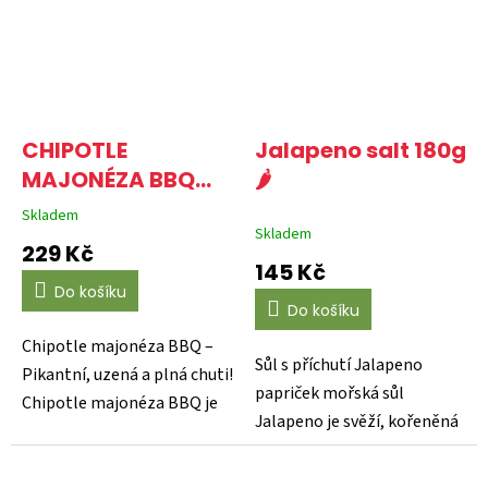
CHIPOTLE
Jalapeno salt 180g
MAJONÉZA BBQ
🌶️
955ML 🌶️
Skladem
Průměrné
Skladem
hodnocení
229 Kč
produktu
145 Kč
je
Do košíku
5,0
Do košíku
z
5
Chipotle majonéza BBQ –
hvězdiček.
Sůl s příchutí Jalapeno
Pikantní, uzená a plná chuti!
papriček mořská sůl
Chipotle majonéza BBQ je
Jalapeno je svěží, kořeněná
skvělou volbou...
kombinace sušených...