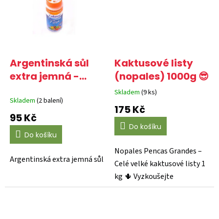
Argentinská sůl
Kaktusové listy
extra jemná -
(nopales) 1000g 😎
Celusal Fina 500g
Skladem
(9 ks)
Průměrné
😎
Skladem
(2 balení)
hodnocení
175 Kč
produktu
95 Kč
je
Do košíku
5,0
Do košíku
z
5
Nopales Pencas Grandes –
hvězdiček.
Argentinská extra jemná sůl
Celé velké kaktusové listy 1
kg 🌵 Vyzkoušejte
autentickou mexickou...