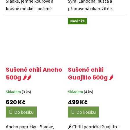
Sladké, jemně kouřové a
Sýra! Lahodná, hustá a
krásně měkké – pečené
připravená okamžitě k
červené papriky Del...
použití – tato sýrová...
Novinka
Sušené chili Ancho
Sušené chili
500g 🌶️🌶️
Guajillo 500g 🌶️
Skladem
(3 ks)
Skladem
(4 ks)
620 Kč
499 Kč
Do košíku
Do košíku
Ancho papričky – Sladké,
🌶️ Chilli paprička Guajillo –