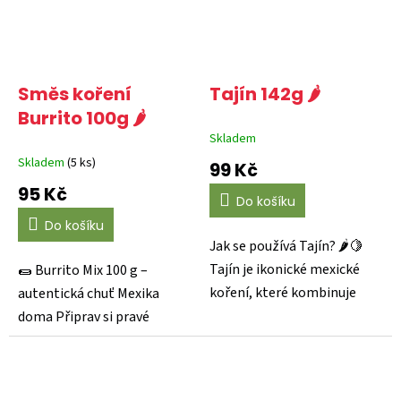
Směs koření
Tajín 142g 🌶️
Burrito 100g 🌶️
Skladem
Skladem
(5 ks)
99 Kč
95 Kč
Do košíku
Do košíku
Jak se používá Tajín? 🌶🍋
Tajín je ikonické mexické
🌯 Burrito Mix 100 g –
koření, které kombinuje
autentická chuť Mexika
sušené chilli...
doma Připrav si pravé
mexické burrito jako z
ulice...