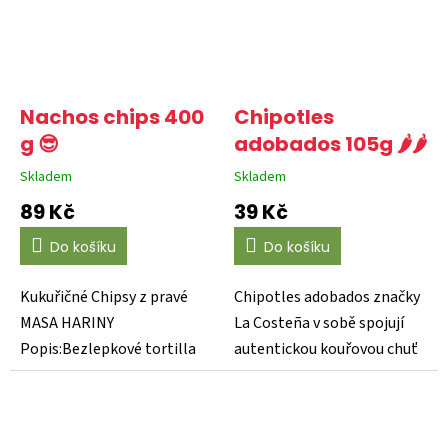
Nachos chips 400
Chipotles
g 😎
adobados 105g 🌶️🌶️
Skladem
Skladem
Průměrné
Průměrné
hodnocení
hodnocení
89 Kč
39 Kč
produktu
produktu
je
je
Do košíku
Do košíku
4,0
0,0
z
z
5
5
Kukuřičné Chipsy z pravé
Chipotles adobados značky
hvězdiček.
hvězdiček.
MASA HARINY
La Costeña v sobě spojují
Popis:Bezlepkové tortilla
autentickou kouřovou chuť
chipsy (nachos), ideální
a jemnou pálivost,...
pro...