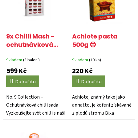
i
s
p
r
o
d
9x Chilli Mash -
Achiote pasta
u
ochutnávková
500g 😎
k
chilli sada
t
Skladem
(3 balení)
Skladem
(10 ks)
ů
599 Kč
220 Kč
Do košíku
Do košíku
No. 9 Collection –
Achiote, známý také jako
Ochutnávková chilli sada
annatto, je koření získávané
Vyzkoušejte svět chilli s naší
z plodů stromu Bixa
exkluzivní dárkovou...
orellana. Toto koření...