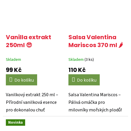
Vanilla extrakt
Salsa Valentina
250ml 😎
Mariscos 370 ml 🌶️
Skladem
Skladem
(3 ks)
99 Kč
110 Kč
Do košíku
Do košíku
Vanilkový extrakt 250 ml –
Salsa Valentina Mariscos –
Přírodní vanilková esence
Pálivá omáčka pro
pro dokonalou chuť
milovníky mořských plodů!
Obohaťte své dezerty a...
Salsa Valentina Mariscos...
Novinka