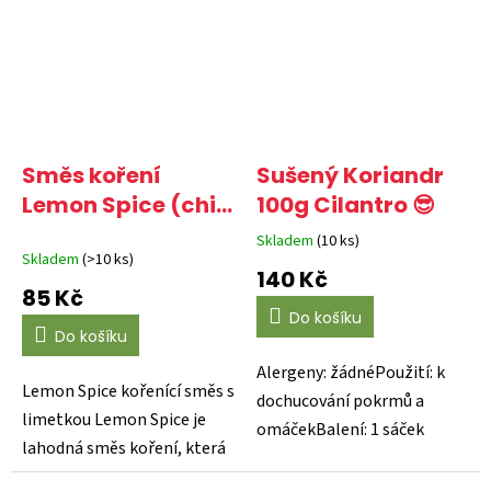
Směs koření
Sušený Koriandr
Lemon Spice (chili
100g Cilantro 😎
s limetkou) 100g 🌶️
Skladem
(10 ks)
Průměrné
Skladem
(>10 ks)
hodnocení
140 Kč
produktu
85 Kč
je
Do košíku
4,5
Do košíku
z
5
Alergeny: žádnéPoužití: k
hvězdiček.
Lemon Spice kořenící směs s
dochucování pokrmů a
limetkou Lemon Spice je
omáčekBalení: 1 sáček
lahodná směs koření, která
Sušené a drcené...
kombinuje svěží...