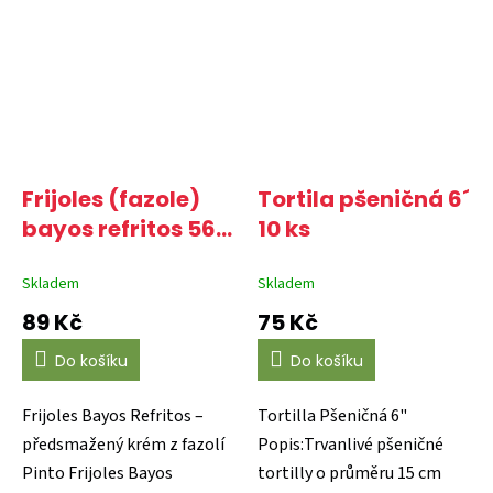
Frijoles (fazole)
Tortila pšeničná 6´
bayos refritos 560
10 ks
g
Skladem
Skladem
89 Kč
75 Kč
Do košíku
Do košíku
Frijoles Bayos Refritos –
Tortilla Pšeničná 6"
předsmažený krém z fazolí
Popis:Trvanlivé pšeničné
Pinto Frijoles Bayos
tortilly o průměru 15 cm