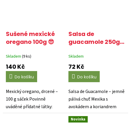
Sušené mexické
Salsa de
oregano 100g 😎
guacamole 250g
🌶️
Skladem
(9 ks)
Skladem
140 Kč
72 Kč
Do košíku
Do košíku
Mexický oregano, drcené –
Salsa de Guacamole – jemně
100 g sáček Povinně
pálivá chuť Mexika s
uváděné přídatné látky:
avokádem a koriandrem
žádnéPoužití: na
Salsa de Guacamole od...
Novinka
dochucení...