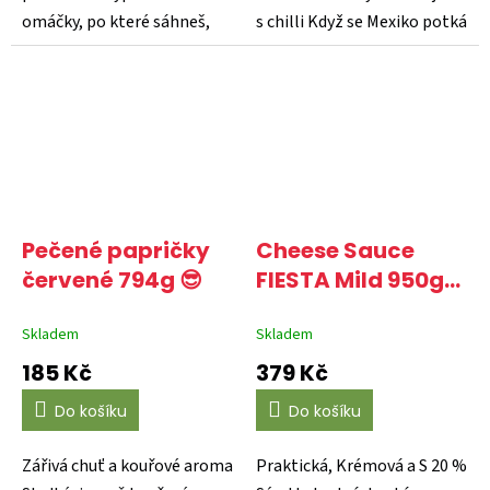
omáčky, po které sáhneš,
s chilli Když se Mexiko potká
když chceš jídlu dodat...
s chilli...
Pečené papričky
Cheese Sauce
červené 794g 😎
FIESTA Mild 950g
(sýrová omáčka,
Skladem
čedar) 😎
Skladem
185 Kč
379 Kč
Do košíku
Do košíku
Zářivá chuť a kouřové aroma
Praktická, Krémová a S 20 %