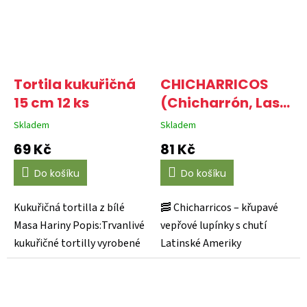
Tortila kukuřičná
CHICHARRICOS
15 cm 12 ks
(Chicharrón, Las
cortezas de cerdo
Skladem
Skladem
Průměrné
Průměrné
fritas) 100G 😎
hodnocení
hodnocení
69 Kč
81 Kč
produktu
produktu
je
je
Do košíku
Do košíku
3,6
4,7
z
z
5
5
Kukuřičná tortilla z bílé
🥓 Chicharricos – křupavé
hvězdiček.
hvězdiček.
Masa Hariny Popis:Trvanlivé
vepřové lupínky s chutí
kukuřičné tortilly vyrobené
Latinské Ameriky
z bílé masa...
Chicharricos jsou dokonale...