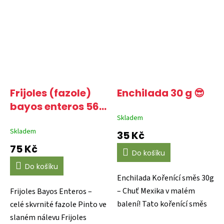
kuchyni! Pokud hledáte...
omáčka na bázi...
Frijoles (fazole)
Enchilada 30 g 😎
bayos enteros 560
g
Skladem
Skladem
35 Kč
75 Kč
Do košíku
Do košíku
Enchilada Kořenící směs 30g
– Chuť Mexika v malém
Frijoles Bayos Enteros –
balení! Tato kořenící směs
celé skvrnité fazole Pinto ve
je perfektní pro...
slaném nálevu Frijoles