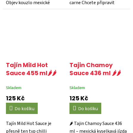
Objev kouzlo mexické
carne Chcete připravit
kuchyně s mletým...
autentické chilli...
Tajín Mild Hot
Tajin Chamoy
Sauce 455 ml🌶️🌶️
Sauce 436 ml 🌶️🌶️
Skladem
Skladem
125 Kč
125 Kč
Do košíku
Do košíku
Tajín Mild Hot Sauce je
🌶️ Tajin Chamoy Sauce 436
přesně ten typ chilli
ml – mexická kyselkavá jízda