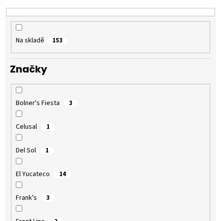
d
u
k
t
Na skladě
153
ů
Značky
Bolner's Fiesta
3
Celusal
1
Del Sol
1
El Yucateco
14
Frank's
3