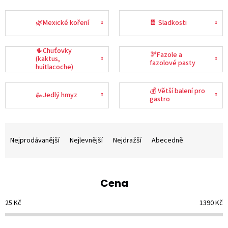
🌿Mexické koření
🍫 Sladkosti
🌵Chuťovky
🫘Fazole a
(kaktus,
fazolové pasty
huitlacoche)
💰 Větší balení pro
🦗Jedlý hmyz
gastro
Ř
a
Nejprodávanější
Nejlevnější
Nejdražší
Abecedně
z
e
n
Cena
í
p
25
Kč
1390
Kč
r
o