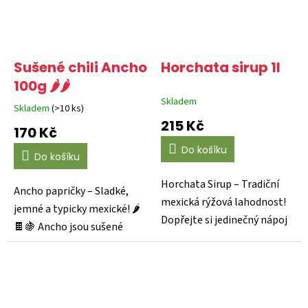
Sušené chili Ancho
Horchata sirup 1l
100g 🌶️🌶️
Skladem
Skladem
(>10 ks)
Průměrné
215 Kč
hodnocení
170 Kč
produktu
je
Do košíku
Do košíku
5,0
z
Horchata Sirup – Tradiční
5
Ancho papričky – Sladké,
mexická rýžová lahodnost!
hvězdiček.
jemné a typicky mexické! 🌶
Dopřejte si jedinečný nápoj
🍫🍇 Ancho jsou sušené
inspirovaný...
papriky odrůdy poblano a...