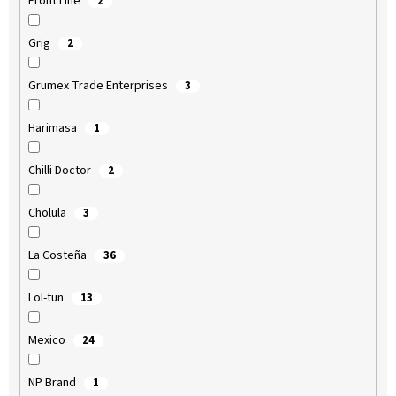
Front Line
2
Grig
2
Grumex Trade Enterprises
3
Harimasa
1
Chilli Doctor
2
Cholula
3
La Costeña
36
Lol-tun
13
Mexico
24
NP Brand
1