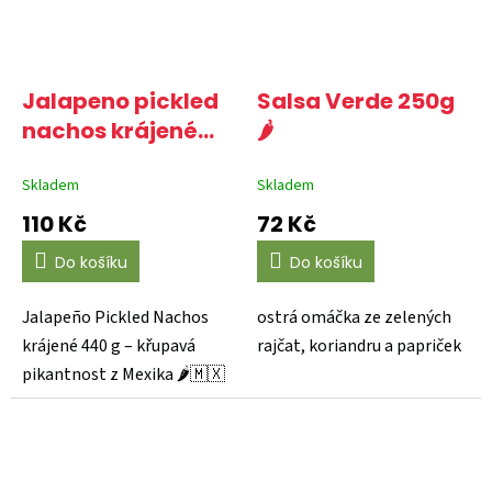
Jalapeno pickled
Salsa Verde 250g
nachos krájené
🌶️
440g 🌶️🌶️
Skladem
Skladem
110 Kč
72 Kč
Do košíku
Do košíku
Jalapeño Pickled Nachos
ostrá omáčka ze zelených
krájené 440 g – křupavá
rajčat, koriandru a papriček
pikantnost z Mexika 🌶️🇲🇽
Dodejte svým jídlům...