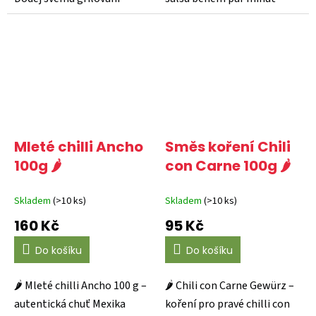
pořádný říz s...
Objev...
Mleté chilli Ancho
Směs koření Chili
100g 🌶️
con Carne 100g 🌶️
Skladem
(>10 ks)
Skladem
(>10 ks)
160 Kč
95 Kč
Do košíku
Do košíku
🌶️ Mleté chilli Ancho 100 g –
🌶️ Chili con Carne Gewürz –
autentická chuť Mexika
koření pro pravé chilli con