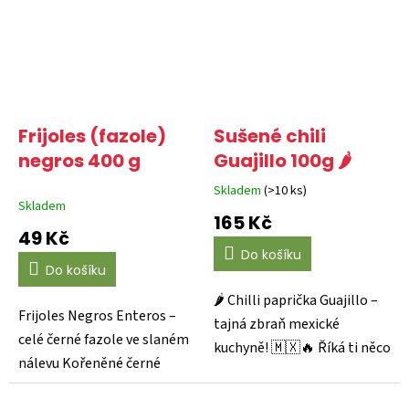
Frijoles (fazole)
Sušené chili
negros 400 g
Guajillo 100g 🌶️
Skladem
(>10 ks)
Průměrné
Skladem
hodnocení
165 Kč
produktu
49 Kč
je
Do košíku
4,3
Do košíku
z
5
🌶️ Chilli paprička Guajillo –
hvězdiček.
Frijoles Negros Enteros –
tajná zbraň mexické
celé černé fazole ve slaném
kuchyně! 🇲🇽🔥 Říká ti něco
nálevu Kořeněné černé
kombinace jemně...
fazole ve slaném...