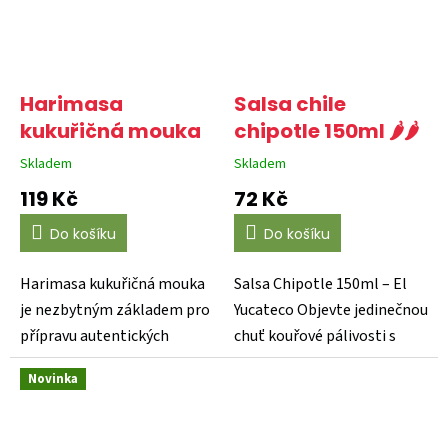
Harimasa
Salsa chile
kukuřičná mouka
chipotle 150ml 🌶️🌶️
Skladem
Skladem
Průměrné
Průměrné
hodnocení
hodnocení
119 Kč
72 Kč
produktu
produktu
je
je
Do košíku
Do košíku
3,8
4,7
z
z
5
5
Harimasa kukuřičná mouka
Salsa Chipotle 150ml – El
hvězdiček.
hvězdiček.
je nezbytným základem pro
Yucateco Objevte jedinečnou
přípravu autentických
chuť kouřové pálivosti s
mexických tortill a...
Salsa Chipotle od...
Novinka