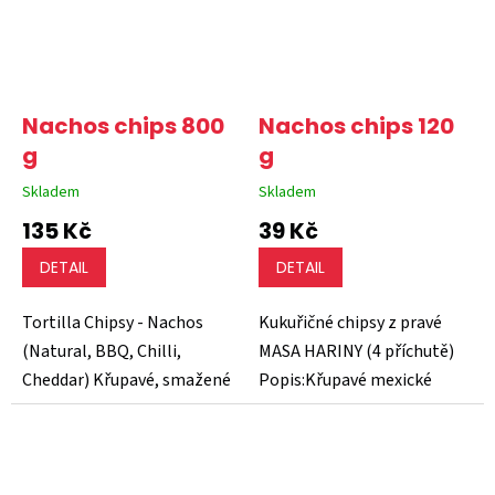
Nachos chips 800
Nachos chips 120
g
g
Skladem
Skladem
Průměrné
Průměrné
hodnocení
hodnocení
135 Kč
39 Kč
produktu
produktu
je
je
DETAIL
DETAIL
5,0
5,0
z
z
5
5
Tortilla Chipsy - Nachos
Kukuřičné chipsy z pravé
hvězdiček.
hvězdiček.
(Natural, BBQ, Chilli,
MASA HARINY (4 příchutě)
Cheddar) Křupavé, smažené
Popis:Křupavé mexické
kukuřičné lupínky...
chipsy vyrobené z pravé...