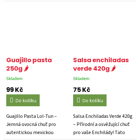
Refritos od La Costeña...
(6") balené po 10 kusech...
Guajillo pasta
Salsa enchiladas
250g 🌶️
verde 420g 🌶️
Skladem
Skladem
Průměrné
Průměrné
hodnocení
hodnocení
99 Kč
75 Kč
produktu
produktu
je
je
Do košíku
Do košíku
5,0
5,0
z
z
5
5
Guajillo Pasta Lol-Tun –
Salsa Enchiladas Verde 420g
hvězdiček.
hvězdiček.
Jemná ovocná chuť pro
– Přírodní a osvěžující chuť
autentickou mexickou
pro vaše Enchilády! Tato