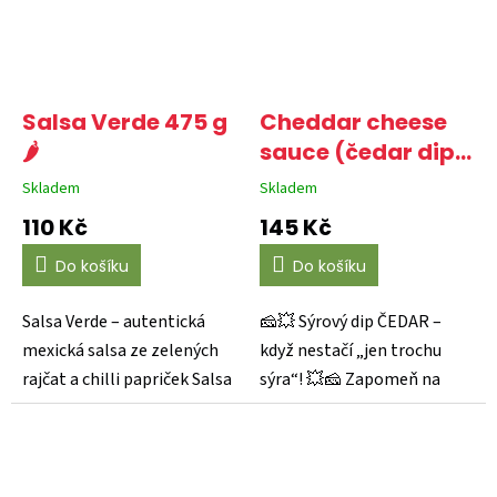
Salsa Verde 475 g
Cheddar cheese
🌶️
sauce (čedar dip)
470 g 😎
Skladem
Skladem
Průměrné
Průměrné
hodnocení
hodnocení
110 Kč
145 Kč
produktu
produktu
je
je
Do košíku
Do košíku
5,0
4,1
z
z
5
5
Salsa Verde – autentická
🧀💥 Sýrový dip ČEDAR –
hvězdiček.
hvězdiček.
mexická salsa ze zelených
když nestačí „jen trochu
rajčat a chilli papriček Salsa
sýra“! 💥🧀 Zapomeň na
Verde od La...
obyčejné omáčky, tohle je...