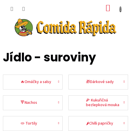
Přejít
NÁKUP
na
obsah
KOŠÍK
Jídlo - suroviny
🔥Omáčky a salsy
🎁Dárkové sady
🌽 Kukuřičná
🔻Nachos
bezlepková mouka
🫓 Tortily
🌶️Chilli papričky