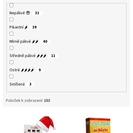
Nepálivé 😎
31
Pikantní 🌶️
39
Mírně pálivé 🌶️🌶️
40
Středně pálivé 🌶️🌶️🌶️
11
Ostré 🌶️🌶️🌶️🌶️
9
Smíšená
3
Položek k zobrazení:
153
V
ý
p