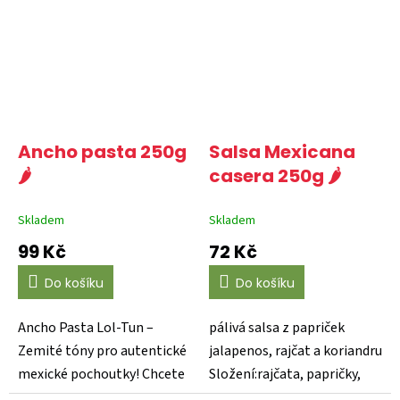
Ancho pasta 250g
Salsa Mexicana
🌶️
casera 250g 🌶️
Skladem
Skladem
99 Kč
72 Kč
Do košíku
Do košíku
Ancho Pasta Lol-Tun –
pálivá salsa z papriček
Zemité tóny pro autentické
jalapenos, rajčat a koriandru
mexické pochoutky! Chcete
Složení:rajčata, papričky,
do svých pokrmů...
cibule, sůl,...