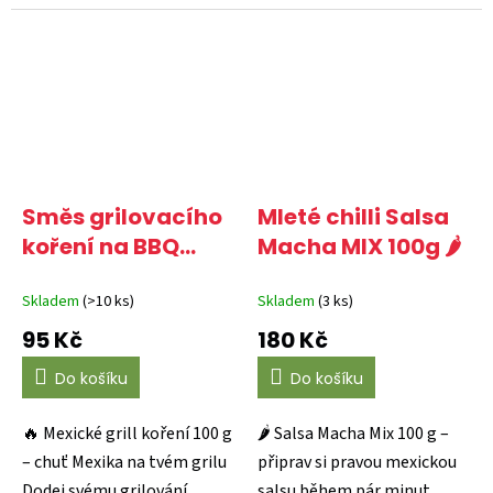
Bayos Enteros od...
Směs grilovacího
Mleté chilli Salsa
koření na BBQ
Macha MIX 100g 🌶️
100g 🌶️
Skladem
(>10 ks)
Skladem
(3 ks)
95 Kč
180 Kč
Do košíku
Do košíku
🔥 Mexické grill koření 100 g
🌶️ Salsa Macha Mix 100 g –
– chuť Mexika na tvém grilu
připrav si pravou mexickou
Dodej svému grilování
salsu během pár minut