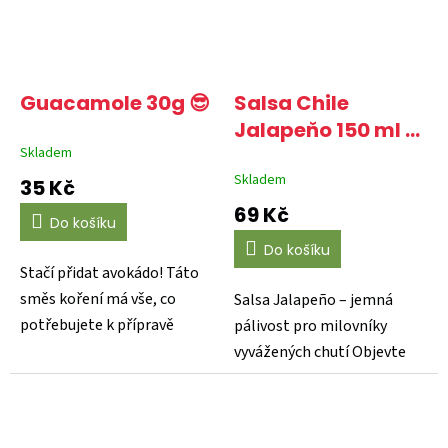
Guacamole 30g 😎
Salsa Chile
Jalapeňo 150 ml 🌶️
Skladem
🌶️
Skladem
35 Kč
69 Kč
Do košíku
Do košíku
Stačí přidat avokádo! Táto
směs koření má vše, co
Salsa Jalapeño – jemná
potřebujete k přípravě
pálivost pro milovníky
čerstvého a autentického...
vyvážených chutí Objevte
jemně pikantní kouzlo s...