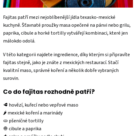
Fajitas patří mezi nejoblíbenější jídla texasko-mexické
kuchyně. Šťavnaté proužky masa opečené na pánvi nebo grilu,
paprika, cibule a horké tortilly vytvářejí kombinaci, které jen
málokdo odolá.
V této kategorii najdete ingredience, díky kterým si připravíte
fajitas stejně, jako je znáte z mexických restaurací. Stačí
kvalitní maso, správné koření a několik dobře vybraných
surovin.
Co do fajitas rozhodně patří?
🥩 hovězí, kuřecí nebo vepřové maso
🌶️ mexické koření a marinády
🫓 pšeničné tortilly
🧅 cibule a paprika