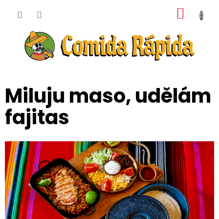
Přejít
NÁKUP
na
obsah
KOŠÍK
Miluju maso, udělám
fajitas