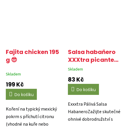
Fajita chicken 195
Salsa habaňero
g 😎
XXXtra picante
120ml 🌶️🌶️🌶️🌶️
Skladem
Průměrné
Skladem
hodnocení
83 Kč
produktu
199 Kč
je
Do košíku
4,4
Do košíku
z
5
Exxxtra Pálivá Salsa
hvězdiček.
Koření na typický mexický
HabaneroZažijte skutečné
pokrm s příchutí citronu
ohnivé dobrodružství s
(vhodné na kuře nebo
touto chilli omáčkou,