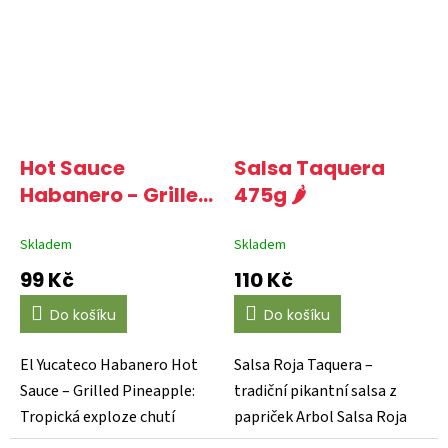
Hot Sauce
Salsa Taquera
Habanero - Grilled
475g 🌶️
Pineapple 120ml 🌶️
🌶️🌶️
Skladem
Skladem
99 Kč
110 Kč
Do košíku
Do košíku
El Yucateco Habanero Hot
Salsa Roja Taquera –
Sauce – Grilled Pineapple:
tradiční pikantní salsa z
Tropická exploze chutí
papriček Arbol Salsa Roja
Přineste do své...
Taquera od La Costeña...