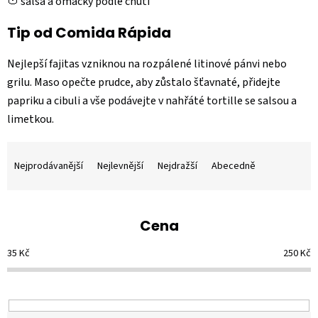
🍅 salsa a omáčky podle chuti
Tip od Comida Rápida
Nejlepší fajitas vzniknou na rozpálené litinové pánvi nebo
grilu. Maso opečte prudce, aby zůstalo šťavnaté, přidejte
papriku a cibuli a vše podávejte v nahřáté tortille se salsou a
limetkou.
Ř
a
Nejprodávanější
Nejlevnější
Nejdražší
Abecedně
z
e
n
Cena
í
p
35
Kč
250
Kč
r
o
d
u