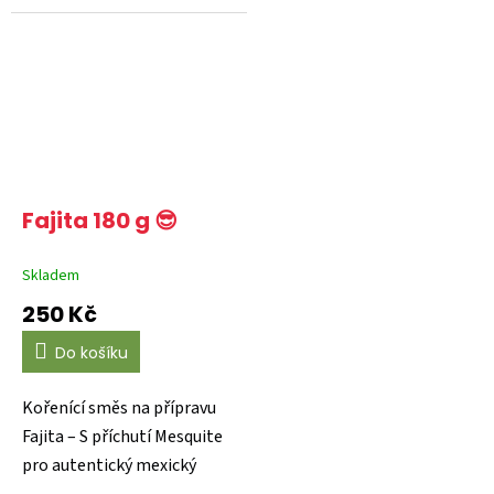
koriandrem Salsa Casera...
Fajita 180 g 😎
Skladem
250 Kč
Do košíku
Kořenící směs na přípravu
Fajita – S příchutí Mesquite
pro autentický mexický