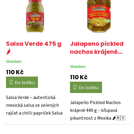
p
i
s
p
r
o
d
Salsa Verde 475 g
Jalapeno pickled
u
🌶️
nachos krájené
k
440g 🌶️🌶️
Skladem
t
Průměrné
Skladem
hodnocení
ů
110 Kč
produktu
110 Kč
je
Do košíku
5,0
Do košíku
z
5
Salsa Verde – autentická
hvězdiček.
Jalapeño Pickled Nachos
mexická salsa ze zelených
krájené 440 g – křupavá
rajčat a chilli papriček Salsa
pikantnost z Mexika 🌶️🇲🇽
Verde od La...
Dodejte svým jídlům...