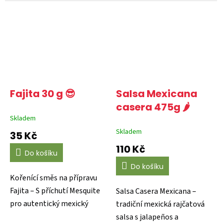
zeleninu)
která...
Fajita 30 g 😎
Salsa Mexicana
casera 475g 🌶️
Skladem
Skladem
35 Kč
110 Kč
Do košíku
Do košíku
Kořenící směs na přípravu
Fajita – S příchutí Mesquite
Salsa Casera Mexicana –
pro autentický mexický
tradiční mexická rajčatová
zážitek Připravte...
salsa s jalapeños a