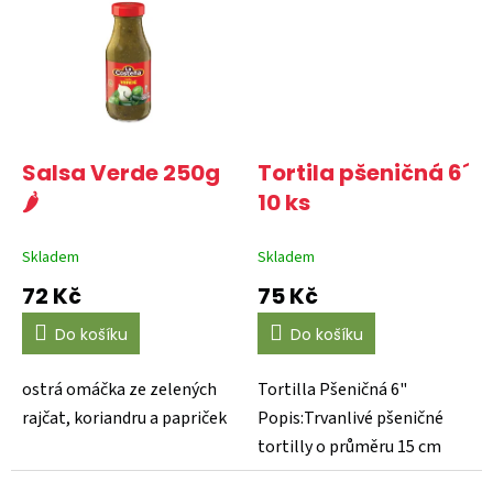
Salsa Verde 250g
Tortila pšeničná 6´
🌶️
10 ks
Skladem
Skladem
72 Kč
75 Kč
Do košíku
Do košíku
ostrá omáčka ze zelených
Tortilla Pšeničná 6"
rajčat, koriandru a papriček
Popis:Trvanlivé pšeničné
tortilly o průměru 15 cm
(6") balené po 10 kusech...