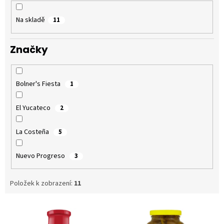
k
t
Na skladě
11
ů
Značky
Bolner's Fiesta
1
El Yucateco
2
La Costeña
5
Nuevo Progreso
3
Položek k zobrazení:
11
V
ý