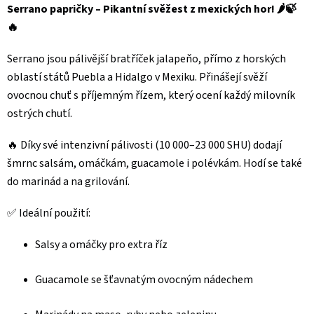
Serrano papričky – Pikantní svěžest z mexických hor! 🌶️🍃
🔥
Serrano jsou pálivější bratříček jalapeňo, přímo z horských
oblastí států Puebla a Hidalgo v Mexiku. Přinášejí svěží
ovocnou chuť s příjemným řízem, který ocení každý milovník
ostrých chutí.
🔥 Díky své intenzivní pálivosti (10 000–23 000 SHU) dodají
šmrnc salsám, omáčkám, guacamole i polévkám. Hodí se také
do marinád a na grilování.
✅ Ideální použití:
Salsy a omáčky pro extra říz
Guacamole se šťavnatým ovocným nádechem