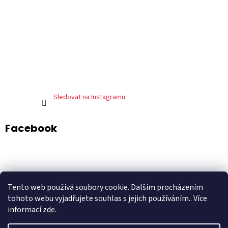
Sledovat na Instagramu
Facebook
ADART – grafické studio
DePresso – mexická restaurace
Tento web používá soubory cookie. Dalším procházením
Shoptet.cz
tohoto webu vyjadřujete souhlas s jejich používáním.. Více
informací
zde
.