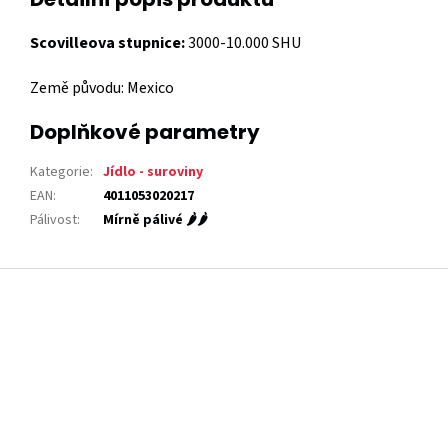
Scovilleova stupnice:
3000-10.000
SHU
Země původu: Mexico
Doplňkové parametry
Kategorie
:
Jídlo - suroviny
EAN
:
4011053020217
Pálivost
:
Mírně pálivé 🌶️🌶️
Z
á
p
a
t
í