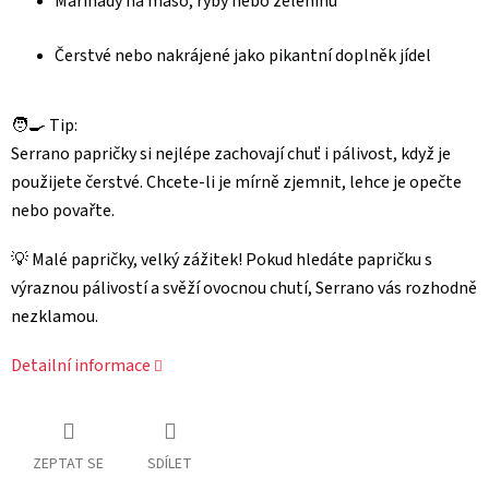
Marinády na maso, ryby nebo zeleninu
Čerstvé nebo nakrájené jako pikantní doplněk jídel
🧑‍🍳 Tip:
Serrano papričky si nejlépe zachovají chuť i pálivost, když je
použijete čerstvé. Chcete-li je mírně zjemnit, lehce je opečte
nebo povařte.
💡 Malé papričky, velký zážitek! Pokud hledáte papričku s
výraznou pálivostí a svěží ovocnou chutí, Serrano vás rozhodně
nezklamou.
Detailní informace
ZEPTAT SE
SDÍLET