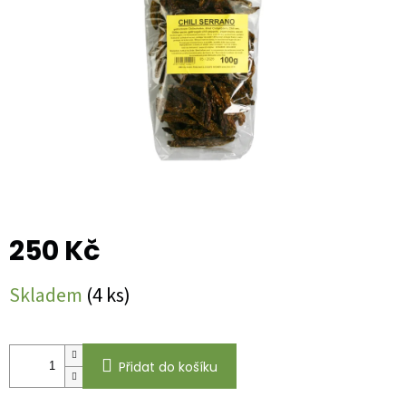
250 Kč
Měrná
Skladem
(4 ks)
cena:
Přidat do košíku