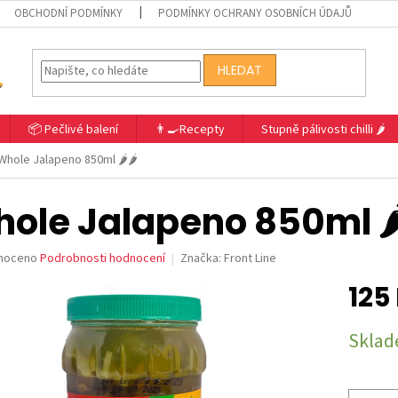
OBCHODNÍ PODMÍNKY
PODMÍNKY OCHRANY OSOBNÍCH ÚDAJŮ
HLEDAT
📦 Pečlivé balení
👨‍🍳Recepty
Stupně pálivosti chilli 🌶️
Whole Jalapeno 850ml 🌶️🌶️
ole Jalapeno 850ml 🌶️
né
noceno
Podrobnosti hodnocení
Značka:
Front Line
ní
125
u
Měrná
Skla
cena:
ek.