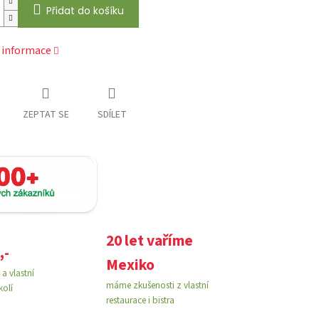
Přidat do košíku
í informace
ZEPTAT SE
SDÍLET
20 let vaříme
,-
Mexiko
a vlastní
máme zkušenosti z vlastní
kolí
restaurace i bistra