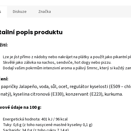
s
Diskuze
Značka
tailní popis produktu
ití:
Lze je jíst přímo z nádoby nebo nakrájet na plátky a použít jako pikantní př
Skvělé jako zálivka na nachos, sendviče, hot dogy nebo pizzu.
Dodají vašim pokrmům intenzivní aroma a pálivý šmrnc, který si každý zam
ení:
 papričky Jalapeño, voda, sůl, ocet, regulátor kyselosti (E509 – chl
natý), kyselina citronová (E330), konzervant (E223), kurkuma.
vové údaje na 100 g:
Energetická hodnota: 401 kJ / 96 kcal
Tuky: 0,6 g (z toho nasycené mastné kyseliny 0,1 g)
Sacharidy: 34,0 g (z toho cukry 7,14 g)