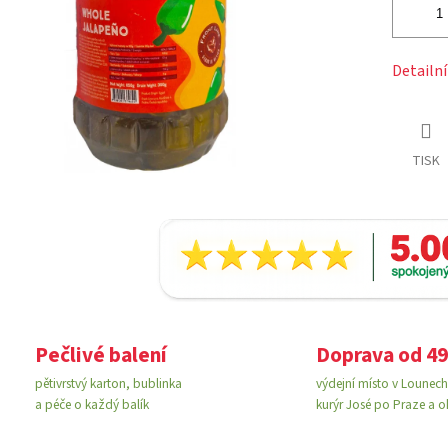
Detailn
TISK
Pečlivé balení
Doprava od 49
pětivrstvý karton, bublinka
výdejní místo v Lounech 
a péče o každý balík
kurýr José po Praze a o