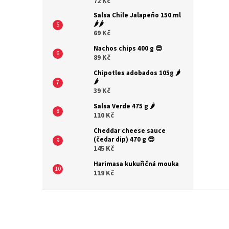
72 Kč
Salsa Chile Jalapeňo 150 ml
🌶️🌶️
69 Kč
Nachos chips 400 g 😎
89 Kč
Chipotles adobados 105g 🌶️
🌶️
39 Kč
Salsa Verde 475 g 🌶️
110 Kč
Cheddar cheese sauce
(čedar dip) 470 g 😎
145 Kč
Harimasa kukuřičná mouka
119 Kč
Z
á
p
a