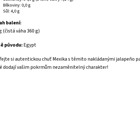
Bílkoviny: 0,0 g
Sůl: 4,0 g
ah balení:
g (čistá váha 360 g)
ě původu:
Egypt
ejte si autentickou chuť Mexika s těmito nakládanými jalapeño p
é dodají vašim pokrmům nezaměnitelný charakter!