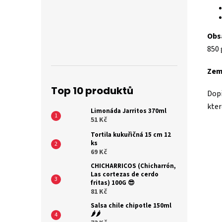
Obs
850 
Zem
Top 10 produktů
Dopř
kter
Limonáda Jarritos 370ml
51 Kč
Tortila kukuřičná 15 cm 12
ks
69 Kč
CHICHARRICOS (Chicharrón,
Las cortezas de cerdo
fritas) 100G 😎
81 Kč
Salsa chile chipotle 150ml
🌶️🌶️