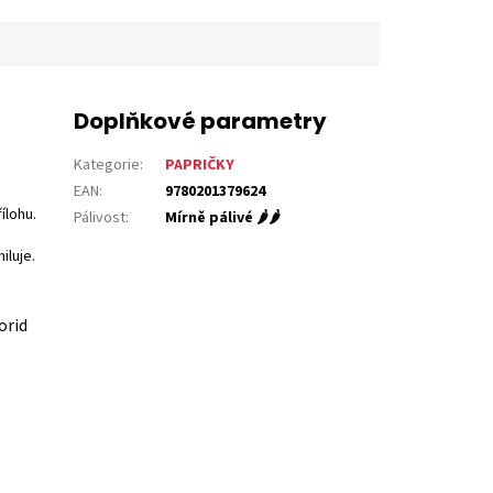
Doplňkové parametry
Kategorie
:
PAPRIČKY
EAN
:
9780201379624
ílohu.
Pálivost
:
Mírně pálivé 🌶️🌶️
iluje.
orid