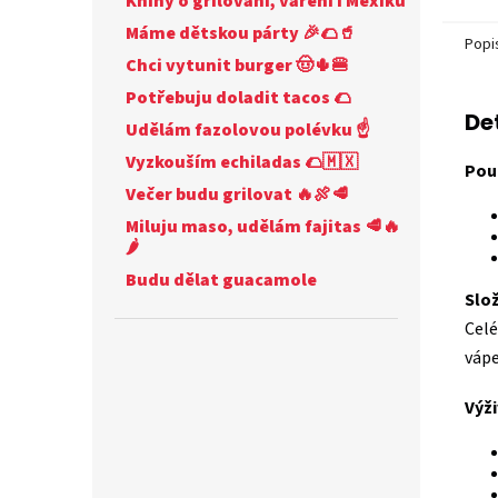
Knihy o grilování, vaření i Mexiku
Máme dětskou párty 🎉🌮🥤
Popi
Chci vytunit burger 🤠🌵🍔
Potřebuju doladit tacos 🌮
De
Udělám fazolovou polévku ☝
Vyzkouším echiladas 🌮🇲🇽
Použ
Večer budu grilovat 🔥🍖🥩
Miluju maso, udělám fajitas 🥩🔥
🌶️
Budu dělat guacamole
Slož
Celé
vápe
Výži