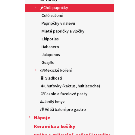
🫓 Tortily
n
e
🌶️Chilli papričky
l
Celé sušené
Papripčky v nálevu
Mleté papričky a vločky
Chipotles
Habanero
Jalapenos
Guajillo
🌿Mexické koření
🍫 Sladkosti
🌵Chuťovky (kaktus, huitlacoche)
🫘Fazole a fazolové pasty
🦗Jedlý hmyz
💰 Větší balení pro gastro
Nápoje
Keramika a košíky