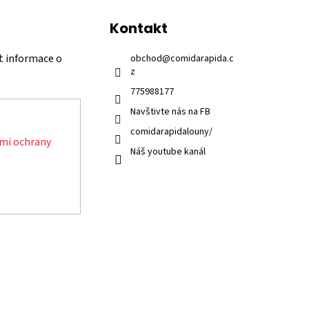
Kontakt
t informace o
obchod
@
comidarapida.c
z
775988177
Navštivte nás na FB
comidarapidalouny/
mi ochrany
Náš youtube kanál