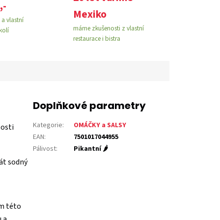
,-
Mexiko
a vlastní
máme zkušenosti z vlastní
kolí
restaurace i bistra
Doplňkové parametry
Kategorie
:
OMÁČKY a SALSY
losti
EAN
:
7501017044955
Pálivost
:
Pikantní 🌶️
mát sodný
ím této
 a