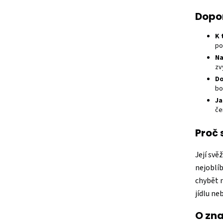
Dopor
K 
po
Na
zv
Do
bo
Ja
če
Proč 
Její svě
nejoblí
chybět 
jídlu ne
O zna