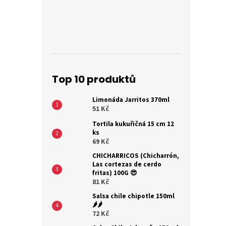
Top 10 produktů
Limonáda Jarritos 370ml
51 Kč
Tortila kukuřičná 15 cm 12
ks
69 Kč
CHICHARRICOS (Chicharrón,
Las cortezas de cerdo
fritas) 100G 😎
81 Kč
Salsa chile chipotle 150ml
🌶️🌶️
72 Kč