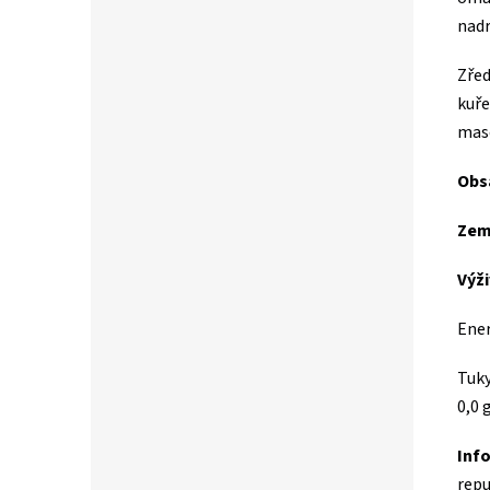
nadr
Zřeď
kuře
maso
Obs
Zem
Výži
Ener
Tuky
0,0 
Info
repu