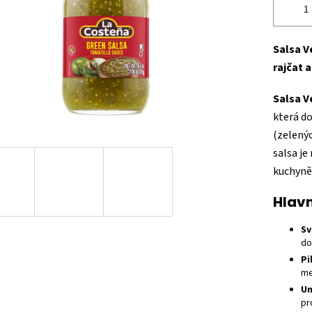
Salsa V
rajčat a
Salsa V
která d
(zelenýc
salsa j
kuchyně 
Hlavn
Sv
do
Pi
me
Un
pr