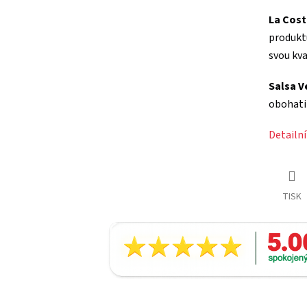
La Cos
produktů
svou kva
Salsa V
obohati
Detailn
TISK