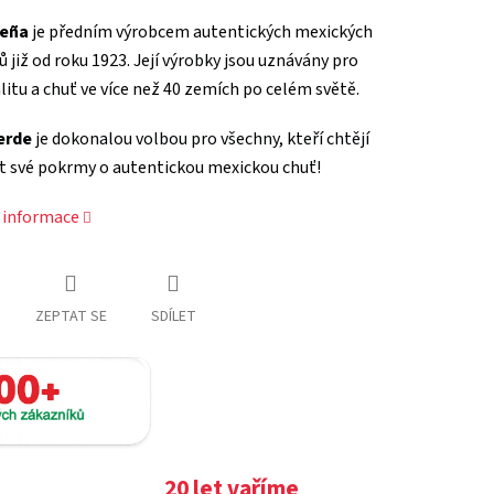
teña
je předním výrobcem autentických mexických
 již od roku 1923. Její výrobky jsou uznávány pro
litu a chuť ve více než 40 zemích po celém světě.
erde
je dokonalou volbou pro všechny, kteří chtějí
t své pokrmy o autentickou mexickou chuť!
í informace
ZEPTAT SE
SDÍLET
20 let vaříme