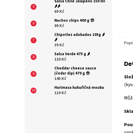
Salsa Chile Jalapeňo 150 ml
🌶️🌶️
69 Kč
Nachos chips 400 g 😎
89 Kč
Chipotles adobados 105g 🌶️
🌶️
Popi
39 Kč
Salsa Verde 475 g 🌶️
110 Kč
De
Cheddar cheese sauce
(čedar dip) 470 g 😎
Slož
145 Kč
(kys
Harimasa kukuřičná mouka
119 Kč
Může
Skl
Použ
omáč