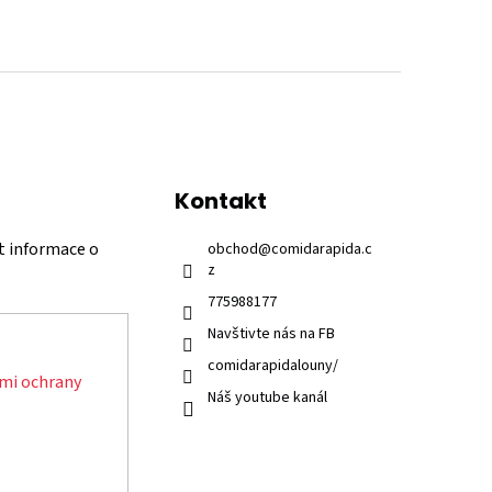
Kontakt
t informace o
obchod
@
comidarapida.c
z
775988177
Navštivte nás na FB
comidarapidalouny/
mi ochrany
Náš youtube kanál