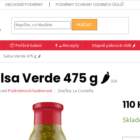
OBCHODNÍ PODMÍNKY
PODMÍNKY OCHRANY OSOBNÍCH ÚDAJŮ
HLEDAT
📦 Pečlivé balení
👨‍🍳Recepty
Stupně pálivosti chilli 🌶️
Salsa Verde 475 g 🌶️
lsa Verde 475 g 🌶️
318
né
cení
Podrobnosti hodnocení
Značka:
La Costeña
ní
110
u
Měrná
Skla
cena:
ek.