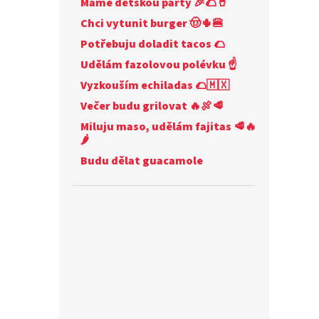
Máme dětskou párty 🎉🌮🥤
Chci vytunit burger 🤠🌵🍔
Potřebuju doladit tacos 🌮
Udělám fazolovou polévku ☝
Vyzkouším echiladas 🌮🇲🇽
Večer budu grilovat 🔥🍖🥩
Miluju maso, udělám fajitas 🥩🔥
🌶️
Budu dělat guacamole