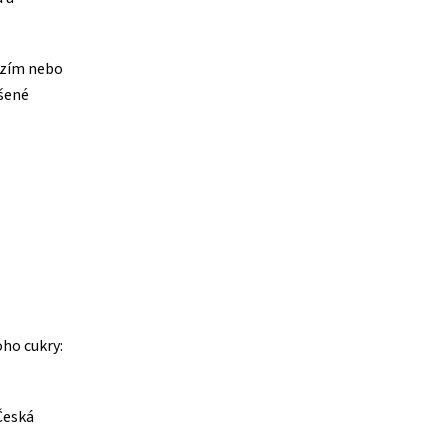
ězím nebo
šené
oho cukry:
 Česká