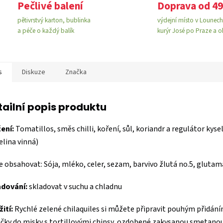
Pečlivé balení
Doprava od 49
pětivrstvý karton, bublinka
výdejní místo v Lounech 
a péče o každý balík
kurýr José po Praze a o
s
Diskuze
Značka
tailní popis produktu
ení:
Tomatillos, směs chilli, koření, sůl, koriandr a regulátor kyse
elina vinná)
 obsahovat: Sója, mléko, celer, sezam, barvivo žlutá no.5, gluta
adování:
skladovat v suchu a chladnu
ití:
Rychlé zelené chilaquiles si můžete připravit pouhým přidán
ky do misky s tortillovými chipsy, ozdobené zakysanou smetanou