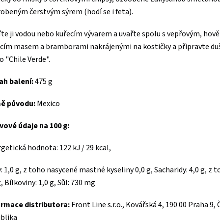
obeným čerstvým sýrem (hodí se i feta).
te ji vodou nebo kuřecím vývarem a uvařte spolu s vepřovým, hov
cím masem a bramborami nakrájenými na kostičky a připravte du
 "Chile Verde".
ah balení:
475 g
ě původu:
Mexico
vové údaje na 100 g:
getická hodnota: 122 kJ / 29 kcal,
: 1,0 g, z toho nasycené mastné kyseliny 0,0 g, Sacharidy: 4,0 g, z t
g, Bílkoviny: 1,0 g, Sůl: 730 mg
rmace distributora:
Front Line s.r.o., Kovářská 4, 190 00 Praha 9,
blika