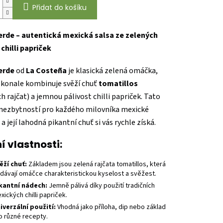
Přidat do košíku
erde – autentická mexická salsa ze zelených
 chilli papriček
erde
od
La Costeña
je klasická zelená omáčka,
okonale kombinuje svěží chuť
tomatillos
h rajčat) a jemnou pálivost chilli papriček. Tato
e nezbytností pro každého milovníka mexické
a její lahodná pikantní chuť si vás rychle získá.
í vlastnosti:
ěží chuť:
Základem jsou zelená rajčata tomatillos, která
dávají omáčce charakteristickou kyselost a svěžest.
kantní nádech:
Jemně pálivá díky použití tradičních
xických chilli papriček.
iverzální použití:
Vhodná jako příloha, dip nebo základ
o různé recepty.