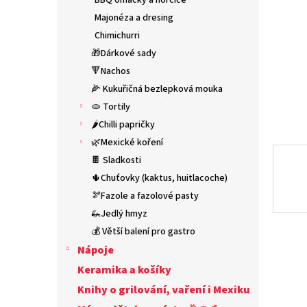
BBQ omáčky a hořčice
n
e
Majonéza a dresing
l
Chimichurri
🎁Dárkové sady
🔻Nachos
🌽 Kukuřičná bezlepková mouka
🫓 Tortily
🌶️Chilli papričky
🌿Mexické koření
🍫 Sladkosti
🌵Chuťovky (kaktus, huitlacoche)
🫘Fazole a fazolové pasty
🦗Jedlý hmyz
💰 Větší balení pro gastro
Nápoje
Keramika a košíky
Knihy o grilování, vaření i Mexiku