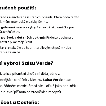
učené použití:
tacos a enchiladas:
Tradiční přísada, která dodá těmto
krmům autentický mexický šmrnc.
 grilované maso a ryby:
Perfektní jako omáčka pro
ýraznění chuti.
 polévek a dušených pokrmů:
Přidejte trochu pro
hatší a pikantnější chuť.
ko dip:
Skvěle se hodí k tortillovým chipsům nebo
rstvé zelenině.
si vybrat Salsu Verde?
ží, lehce pikantní chuť z ní dělá jednu z
benějších omáček v Mexiku.
Salsa Verde
nesmí
na žádném mexickém stole – ať už jako doplněk k
bo hlavní přísada do tradičních receptů.
čce La Costeña: