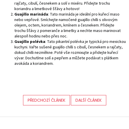
rajčaty, cibulí, česnekem a solí v mixéru. Přidejte trochu
koriandru a limetkové šťávy a hotovo!
Guajillo marináda
: Tato marináda je ideální pro kuřecí maso
nebo vepřové. Smíchejte namočené guajillo chilli s olivovým
olejem, octem, koriandrem, kmínem a česnekem. Přidejte
trochu šťávy z pomeranče a limetky a nechte maso marinovat
alespoň hodinu nebo přes noc.
Guajillo polévka
: Tato pikantní polévka je typická pro mexickou
kuchyni. Vařte sušené guajillo chilli s cibulí, česnekem a rajčaty,
dokud chilli nezměkne. Poté vše rozmixujte a přidejte kuřecí
vývar. Dochutíme solí a pepřem a můžete podávat s plátkem
avokáda a koriandrem.
PŘEDCHOZÍ ČLÁNEK
DALŠÍ ČLÁNEK
Z
á