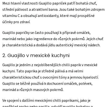
Mezi hlavní vlastnosti Guajillo papriček patří bohatá chuť,
střední pálivost a atraktivní barva. Jsou také bohatým zdrojem
vitamínu C a obsahují antioxidanty, které mají prospěšné
účinky pro zdraví.
Guajillo papričky se často používají k přípravě omáček,
marinád nebo jako ingredience do různých pokrmů. Jejich chuť
je charakteristická a dodává jídlu autentický mexický nádech.
2. Guajillo v mexické kuchyni
Guajillo je jedním z nejoblíbenějších chilli paprik v mexické
kuchyni. Tato paprika je středně pálivá a má velmi
charakteristickou chuť s ovocnými tóny a jemnou kyselostí.
Guajillo se běžně používá k dochucení omáček, polévek,
marinád a různých masových pokrmů.
Ve spojení s dalšími mexickými chilli paprikami, jako je
například ancho nebo pasilla, vytváří guajillo bohatou a