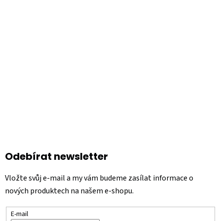
p
a
t
í
Odebírat newsletter
Vložte svůj e-mail a my vám budeme zasílat informace o
nových produktech na našem e-shopu.
E-mail