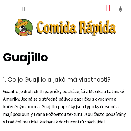
Přejít
NÁKUP
na
obsah
KOŠÍK
Guajillo
1. Co je Guajillo a jaké má vlastnosti?
Guajillo je druh chilli papričky pocházející z Mexika a Latinské
Ameriky. Jedná se o středně pálivou papričku s ovocným a
kořeněným aroma. Guajillo papričky jsou typicky červené a
mají podlouhlý tvar a kožovitou texturu. Jsou často používány
v tradiční mexické kuchyni k dochucení různých jídel.