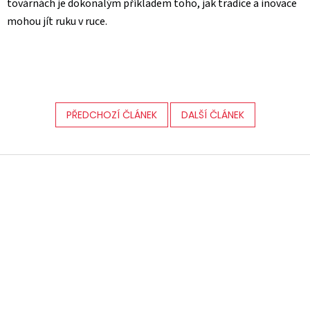
továrnách je dokonalým příkladem toho, jak tradice a inovace
mohou jít ruku v ruce.
PŘEDCHOZÍ ČLÁNEK
DALŠÍ ČLÁNEK
Z
á
p
a
t
í