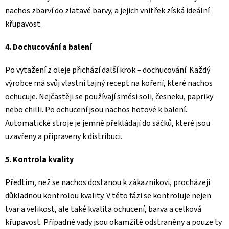
nachos zbarví do zlatavé barvy, a jejich vnitřek získá ideální
křupavost.
4. Dochucování a balení
Po vytažení z oleje přichází další krok – dochucování. Každý
výrobce má svůj vlastní tajný recept na koření, které nachos
ochucuje. Nejčastěji se používají směsi soli, česneku, papriky
nebo chilli. Po ochucení jsou nachos hotové k balení.
Automatické stroje je jemně překládají do sáčků, které jsou
uzavřeny a připraveny k distribuci.
5. Kontrola kvality
Předtím, než se nachos dostanou k zákazníkovi, procházejí
důkladnou kontrolou kvality. V této fázi se kontroluje nejen
tvar a velikost, ale také kvalita ochucení, barva a celková
křupavost. Případné vady jsou okamžitě odstraněny a pouze ty