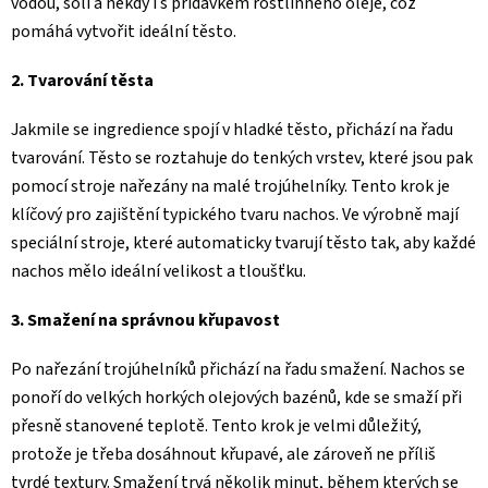
vodou, solí a někdy i s přídavkem rostlinného oleje, což
pomáhá vytvořit ideální těsto.
2. Tvarování těsta
Jakmile se ingredience spojí v hladké těsto, přichází na řadu
tvarování. Těsto se roztahuje do tenkých vrstev, které jsou pak
pomocí stroje nařezány na malé trojúhelníky. Tento krok je
klíčový pro zajištění typického tvaru nachos. Ve výrobně mají
speciální stroje, které automaticky tvarují těsto tak, aby každé
nachos mělo ideální velikost a tloušťku.
3. Smažení na správnou křupavost
Po nařezání trojúhelníků přichází na řadu smažení. Nachos se
ponoří do velkých horkých olejových bazénů, kde se smaží při
přesně stanovené teplotě. Tento krok je velmi důležitý,
protože je třeba dosáhnout křupavé, ale zároveň ne příliš
tvrdé textury. Smažení trvá několik minut, během kterých se