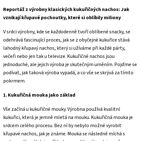
Reportáž z výrobny klasických kukuřičných nachos: Jak
vznikají křupavé pochoutky, které si oblíbily miliony
V srdci výrobny, kde se každodenně tvoří oblíbené snacky, se
odehrává fascinující proces, jak se z obyčejné kukuřice stává
lahodný křupavý nachos, který si užíváme při každé párty,
večeři nebo jen tak u televize. Kukuřičné nachos jsou
jednoduché, ale jejich výroba je skutečným uměním. Pojďme se
podívat, jak taková výroba vypadá, a co vše se skrývá za tímto
pokrmem.
1. Kukuřičná mouka jako základ
Vše začíná u kukuřičné mouky. Výrobna používá kvalitní
kukuřici, která je jemně mletá na mouku. Kukuřičná mouka je
srdcem celého procesu. Bez ní by nebylo možné vyrobit
křupavé nachos, jak je známe. Mouka se následně míchá s