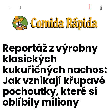
Přejít
NÁKUP
na
obsah
KOŠÍK
Reportáž z výrobny
klasických
kukuřičných nachos:
Jak vznikají křupavé
pochoutky, které si
oblíbily miliony