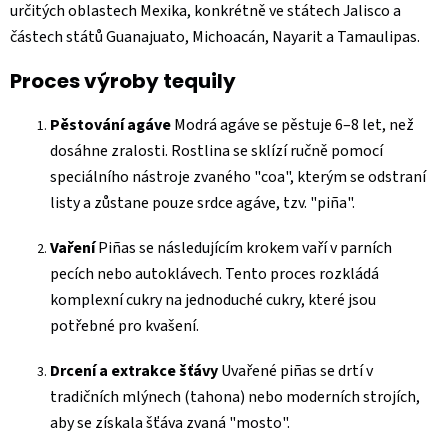
určitých oblastech Mexika, konkrétně ve státech Jalisco a
částech států Guanajuato, Michoacán, Nayarit a Tamaulipas.
Proces výroby tequily
Pěstování agáve
Modrá agáve se pěstuje 6–8 let, než
dosáhne zralosti. Rostlina se sklízí ručně pomocí
speciálního nástroje zvaného "coa", kterým se odstraní
listy a zůstane pouze srdce agáve, tzv. "piña".
Vaření
Piñas se následujícím krokem vaří v parních
pecích nebo autoklávech. Tento proces rozkládá
komplexní cukry na jednoduché cukry, které jsou
potřebné pro kvašení.
Drcení a extrakce šťávy
Uvařené piñas se drtí v
tradičních mlýnech (tahona) nebo moderních strojích,
aby se získala šťáva zvaná "mosto".