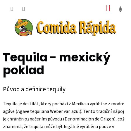
Přejít
NÁKUP
na
obsah
KOŠÍK
Tequila - mexický
poklad
Původ a definice tequily
Tequila je destilát, který pochází z Mexika a vyrábí se z modré
agáve (Agave tequilana Weber var. azul). Tento tradiční nápoj
je chráněn označením původu (Denominación de Origen), což
znamená, že tequila může být legálně vyráběna pouze v