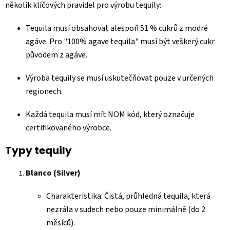
několik klíčových pravidel pro výrobu tequily:
Tequila musí obsahovat alespoň 51 % cukrů z modré
agáve. Pro "100% agave tequila" musí být veškerý cukr
původem z agáve.
Výroba tequily se musí uskutečňovat pouze v určených
regionech.
Každá tequila musí mít NOM kód, který označuje
certifikovaného výrobce.
Typy tequily
Blanco (Silver)
Charakteristika: Čistá, průhledná tequila, která
nezrála v sudech nebo pouze minimálně (do 2
měsíců).