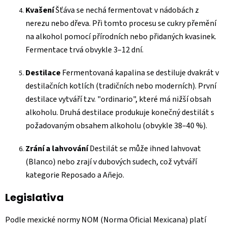
Kvašení
Šťáva se nechá fermentovat v nádobách z
nerezu nebo dřeva. Při tomto procesu se cukry přemění
na alkohol pomocí přírodních nebo přidaných kvasinek.
Fermentace trvá obvykle 3–12 dní.
Destilace
Fermentovaná kapalina se destiluje dvakrát v
destilačních kotlích (tradičních nebo moderních). První
destilace vytváří tzv. "ordinario", které má nižší obsah
alkoholu. Druhá destilace produkuje konečný destilát s
požadovaným obsahem alkoholu (obvykle 38–40 %).
Zrání a lahvování
Destilát se může ihned lahvovat
(Blanco) nebo zrají v dubových sudech, což vytváří
kategorie Reposado a Añejo.
Legislativa
Podle mexické normy NOM (Norma Oficial Mexicana) platí