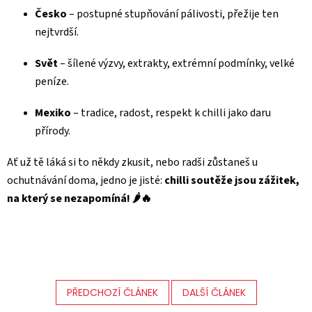
Česko
– postupné stupňování pálivosti, přežije ten
nejtvrdší.
Svět
– šílené výzvy, extrakty, extrémní podmínky, velké
peníze.
Mexiko
– tradice, radost, respekt k chilli jako daru
přírody.
Ať už tě láká si to někdy zkusit, nebo radši zůstaneš u
ochutnávání doma, jedno je jisté:
chilli soutěže jsou zážitek,
na který se nezapomíná! 🌶️🔥
PŘEDCHOZÍ ČLÁNEK
DALŠÍ ČLÁNEK