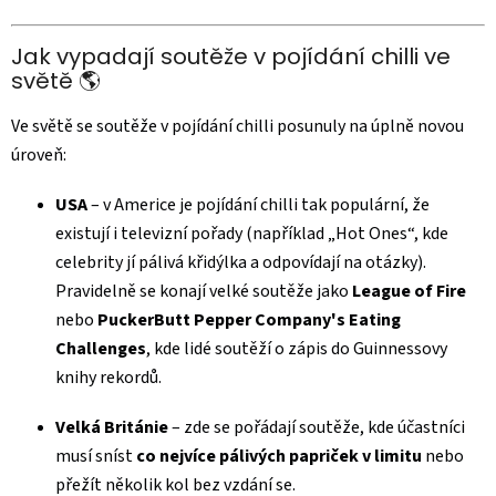
Jak vypadají soutěže v pojídání chilli ve
světě 🌎
Ve světě se soutěže v pojídání chilli posunuly na úplně novou
úroveň:
USA
– v Americe je pojídání chilli tak populární, že
existují i televizní pořady (například „Hot Ones“, kde
celebrity jí pálivá křidýlka a odpovídají na otázky).
Pravidelně se konají velké soutěže jako
League of Fire
nebo
PuckerButt Pepper Company's Eating
Challenges
, kde lidé soutěží o zápis do Guinnessovy
knihy rekordů.
Velká Británie
– zde se pořádají soutěže, kde účastníci
musí sníst
co nejvíce pálivých papriček v limitu
nebo
přežít několik kol bez vzdání se.