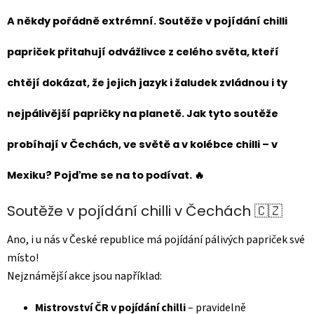
A někdy pořádně extrémní. Soutěže v pojídání chilli
papriček přitahují odvážlivce z celého světa, kteří
chtějí dokázat, že jejich jazyk i žaludek zvládnou i ty
nejpálivější papričky na planetě. Jak tyto soutěže
probíhají v Čechách, ve světě a v kolébce chilli – v
Mexiku? Pojďme se na to podívat. 🔥
Soutěže v pojídání chilli v Čechách 🇨🇿
Ano, i u nás v České republice má pojídání pálivých papriček své
místo!
Nejznámější akce jsou například:
Mistrovství ČR v pojídání chilli
– pravidelně