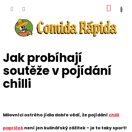
Přejít
NÁKUP
na
obsah
KOŠÍK
Jak probíhají
soutěže v pojídání
chilli
Milovníci ostrého jídla dobře vědí, že pojídání
chilli
papriček
není jen kulinářský zážitek – je to taky sport!