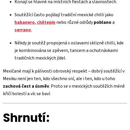
Konají se hlavně na místních fiestách a slavnostech.
Soutěžící často pojídají tradiční mexické chilli jako
habanero
,
chiltepin
nebo různé odrůdy
poblano
a
serrano
.
Někdy je soutěž propojená s oslavami sklizně chilli, kde
je kombinována se zpěvem, tancem a ochutnávkami
tradičních mexických jídel.
Mexičané mají k pálivosti obrovský respekt – dobrý soutěžící v
Mexiku není jen ten, kdo všechno sní, ale i ten, kdo u toho
zachová čest a úsměv
. Proto se v mexických soutěžích méně
křičí bolestí a víc se baví.
Shrnutí: