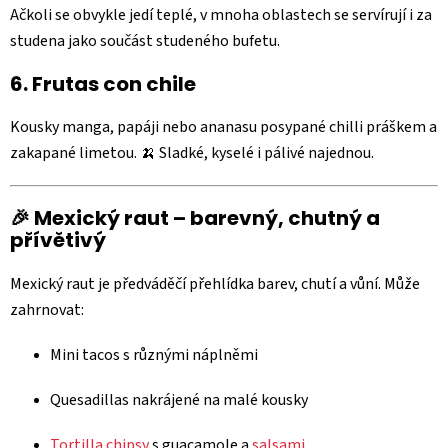
Ačkoli se obvykle jedí teplé, v mnoha oblastech se servírují i za
studena jako součást studeného bufetu.
6.
Frutas con chile
Kousky manga, papáji nebo ananasu posypané chilli práškem a
zakapané limetou. 🍌 Sladké, kyselé i pálivé najednou.
🎉 Mexický raut – barevný, chutný a
přívětivý
Mexický raut je předváděčí přehlídka barev, chutí a vůní. Může
zahrnovat:
Mini tacos s různými náplněmi
Quesadillas nakrájené na malé kousky
Tortilla chipsy
s guacamole a
salsami