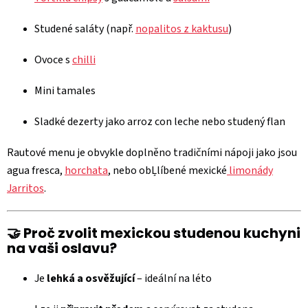
Studené saláty (např.
nopalitos z kaktusu
)
Ovoce s
chilli
Mini tamales
Sladké dezerty jako arroz con leche nebo studený flan
Rautové menu je obvykle doplněno tradičními nápoji jako jsou
agua fresca,
horchata
, nebo obĻlíbené mexické
limonády
Jarritos
.
🤝 Proč zvolit mexickou studenou kuchyni
na vaši oslavu?
Je
lehká a osvěžující
– ideální na léto