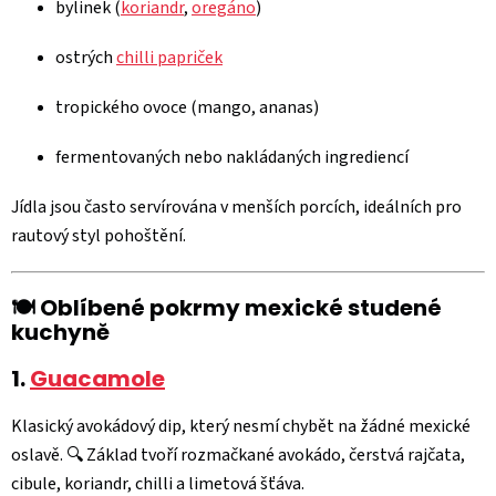
bylinek (
koriandr
,
oregáno
)
ostrých
chilli papriček
tropického ovoce (mango, ananas)
fermentovaných nebo nakládaných ingrediencí
Jídla jsou často servírována v menších porcích, ideálních pro
rautový styl pohoštění.
🍽 Oblíbené pokrmy mexické studené
kuchyně
1.
Guacamole
Klasický avokádový dip, který nesmí chybět na žádné mexické
oslavě. 🔍 Základ tvoří rozmačkané avokádo, čerstvá rajčata,
cibule, koriandr, chilli a limetová šťáva.