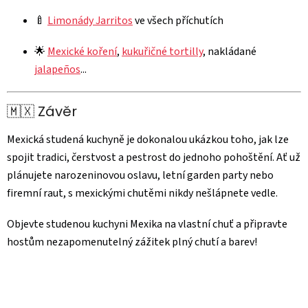
🍼
Limonády Jarritos
ve všech příchutích
🌟
Mexické koření
,
kukuřičné tortilly
, nakládané
jalapeños
...
🇲🇽 Závěr
Mexická studená kuchyně je dokonalou ukázkou toho, jak lze
spojit tradici, čerstvost a pestrost do jednoho pohoštění. Ať už
plánujete narozeninovou oslavu, letní garden party nebo
firemní raut, s mexickými chutěmi nikdy nešlápnete vedle.
Objevte studenou kuchyni Mexika na vlastní chuť a připravte
hostům nezapomenutelný zážitek plný chutí a barev!