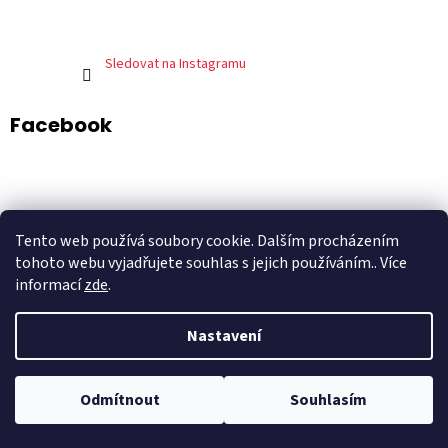
Sledovat na Instagramu
Facebook
ADART – grafické studio
DePresso – mexická restaurace
Tento web používá soubory cookie. Dalším procházením
Shoptet.cz
tohoto webu vyjadřujete souhlas s jejich používáním.. Více
informací
zde
.
Nastavení
Vytvořil Shoptet
Odmítnout
Souhlasím
Copyright 2026
comidarapida.cz
. Všechna práva vyhrazena.