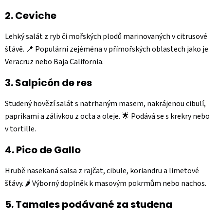
2.
Ceviche
Lehký salát z ryb či mořských plodů marinovaných v citrusové
šťávě. 📍 Populární zejéména v přímořských oblastech jako je
Veracruz nebo Baja California.
3.
Salpicón de res
Studený hovězí salát s natrhaným masem, nakrájenou cibulí,
paprikami a zálivkou z octa a oleje. 🌟 Podává se s krekry nebo
v tortille.
4.
Pico de Gallo
Hrubě nasekaná salsa z rajčat, cibule, koriandru a limetové
šťávy. 🌶️ Výborný doplněk k masovým pokrmům nebo nachos.
5.
Tamales podávané za studena