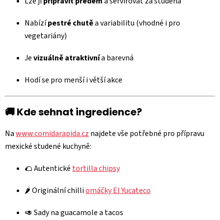
Lze ji
připravit předem
a servírovat za studena
Nabízí
pestré chutě
a variabilitu (vhodné i pro
vegetariány)
Je
vizuálně atraktivní
a barevná
Hodí se pro menší i větší akce
🚚 Kde sehnat ingredience?
Na
www.comidarapida.cz
najdete vše potřebné pro přípravu
mexické studené kuchyně:
🌮 Autentické
tortilla chipsy
🌶️ Originální chilli
omáčky El Yucateco
🥑 Sady na guacamole a tacos