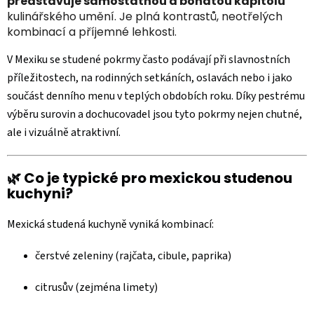
představuje samostatnou a bohatou kapitolu
kulinářského umění. Je plná kontrastů, neotřelých
kombinací a příjemné lehkosti.
V Mexiku se studené pokrmy často podávají při slavnostních
příležitostech, na rodinných setkáních, oslavách nebo i jako
součást denního menu v teplých obdobích roku. Díky pestrému
výběru surovin a dochucovadel jsou tyto pokrmy nejen chutné,
ale i vizuálně atraktivní.
🌿 Co je typické pro mexickou studenou
kuchyni?
Mexická studená kuchyně vyniká kombinací:
čerstvé zeleniny (rajčata, cibule, paprika)
citrusův (zejména limety)