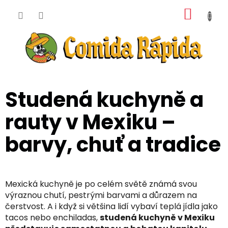
Přejít
NÁKUP
na
obsah
KOŠÍK
Studená kuchyně a
rauty v Mexiku –
barvy, chuť a tradice
Mexická kuchyně je po celém světě známá svou
výraznou chutí, pestrými barvami a důrazem na
čerstvost. A i když si většina lidí vybaví teplá jídla jako
tacos nebo enchiladas,
studená kuchyně v Mexiku