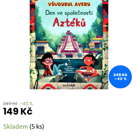
0,0
z
5
hvězdiček.
249 Kč
–40 %
249 Kč
–40 %
149 Kč
Měrná
Skladem
(5 ks)
cena: