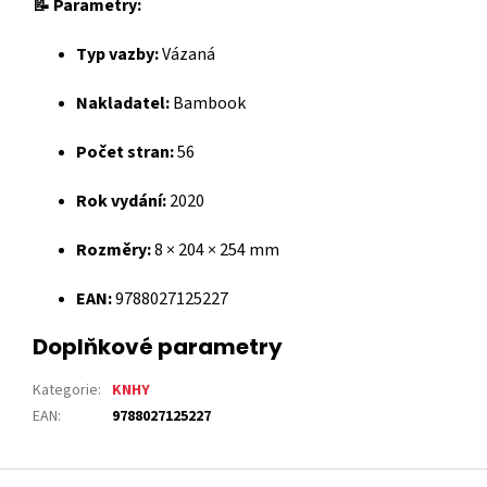
📝 Parametry:
Typ vazby:
Vázaná
Nakladatel:
Bambook
Počet stran:
56
Rok vydání:
2020
Rozměry:
8 × 204 × 254 mm
EAN:
9788027125227
Doplňkové parametry
Kategorie
:
KNHY
EAN
:
9788027125227
Z