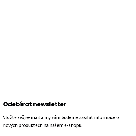
á
p
a
t
í
Odebírat newsletter
Vložte svůj e-mail a my vám budeme zasílat informace o
nových produktech na našem e-shopu.