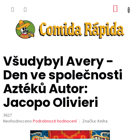
Přejít
NÁKUP
na
obsah
KOŠÍK
Všudybyl Avery -
Den ve společnosti
Aztéků Autor:
Jacopo Olivieri
3627
Průměrné
Neohodnoceno
Podrobnosti hodnocení
Značka:
Kniha
hodnocení
produktu
je