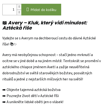
Přidat do košíku
📖
Avery – Kluk, který vidí minulost:
Aztécká říše
Vydejte se s Averym na dechberoucí cestu do dávné Aztécké
říše! 📚✨
Avery má neobyčejnou schopnost – stačí jedno mrknutí a
ocitne se v jiné době a na jiném místě. Tentokrát se promění v
aztéckého chlapce jménem Avetl a zažije neuvěřitelná
dobrodružství ve světě starověkých božstev, posvátných
rituálů a jedné z nejstarších míčových her na světě!
➡️ Objevte tajemná aztécká božstva
➡️ Poznejte život dětí v Aztécké říši
➡️ A unikněte lidské oběti jen o vlásek!