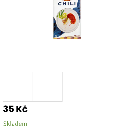
35 Kč
Měrná
Skladem
cena: