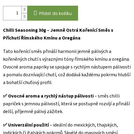
Přidat do košíku
Chilli Seasoning 30g – Jemně Ostrá Kořenící Směs s
Příchutí Římského Kmínu a Oregána
Tato kořenící směs přináší harmonii jemně pálivých a
kořeněných chutí s výraznými tóny římského kmínu a oregána.
Ovocné aroma papriky se spojuje s rychlým nástupem pálivosti
a pomalu doznívající chutí, což dodává každému pokrmu hlubší
a bohatší chuťový profil.
✅ Ovocné aroma a rychlý nástup pálivosti
– směs chilli
papriček s jemnou pálivostí, která se postupně rozvíjí a přináší
delší, příjemně pálivý zážitek.
✅ Univerzální použití
– ideální do mexických, thajských,
indických či italských pokrmů. Skvélé do masových směsí,