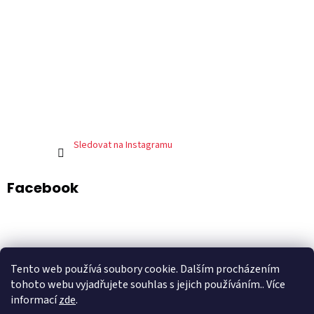
Sledovat na Instagramu
Facebook
ADART – grafické studio
DePresso – mexická restaurace
Tento web používá soubory cookie. Dalším procházením
Shoptet.cz
tohoto webu vyjadřujete souhlas s jejich používáním.. Více
informací
zde
.