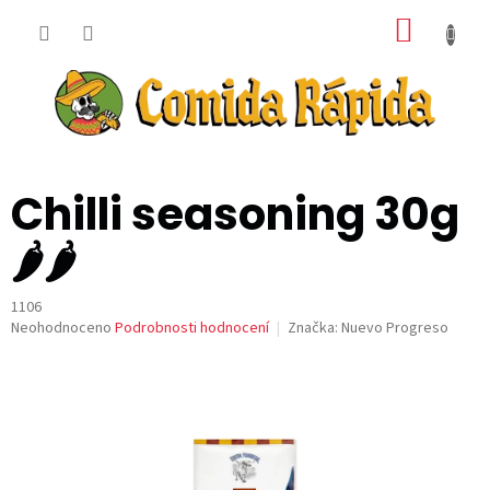
Přejít
NÁKUP
na
obsah
KOŠÍK
Chilli seasoning 30g
🌶️🌶️
1106
Průměrné
Neohodnoceno
Podrobnosti hodnocení
Značka:
Nuevo Progreso
hodnocení
produktu
je
0,0
z
5
hvězdiček.