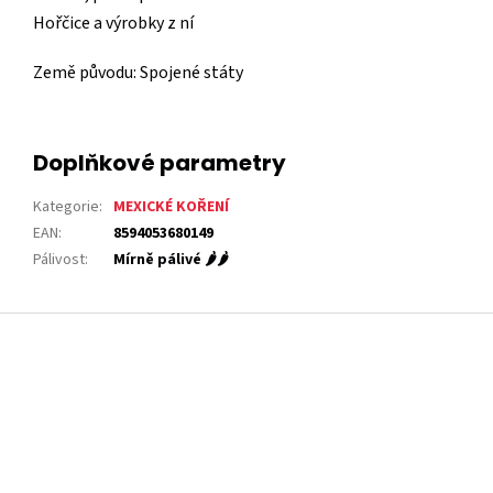
Hořčice a výrobky z ní
Země původu: Spojené státy
Doplňkové parametry
Kategorie
:
MEXICKÉ KOŘENÍ
EAN
:
8594053680149
Pálivost
:
Mírně pálivé 🌶️🌶️
Z
á
p
a
t
í