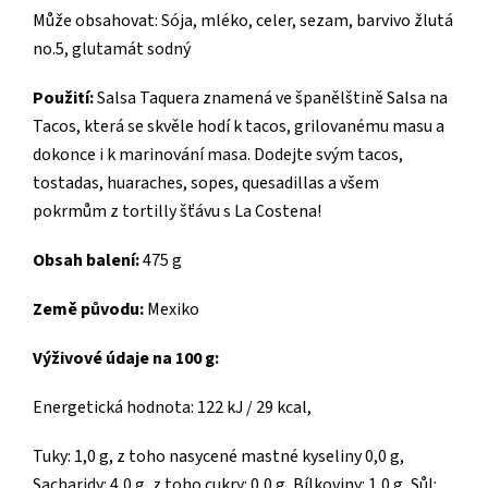
Může obsahovat: Sója, mléko, celer, sezam, barvivo žlutá
no.5, glutamát sodný
Použití:
Salsa Taquera znamená ve španělštině Salsa na
Tacos, která se skvěle hodí k tacos, grilovanému masu a
dokonce i k marinování masa. Dodejte svým tacos,
tostadas, huaraches, sopes, quesadillas a všem
pokrmům z tortilly šťávu s La Costena!
Obsah balení:
475 g
Země původu:
Mexiko
Výživové údaje na 100 g:
Energetická hodnota: 122 kJ / 29 kcal,
Tuky: 1,0 g, z toho nasycené mastné kyseliny 0,0 g,
Sacharidy: 4,0 g, z toho cukry: 0,0 g, Bílkoviny: 1,0 g, Sůl: