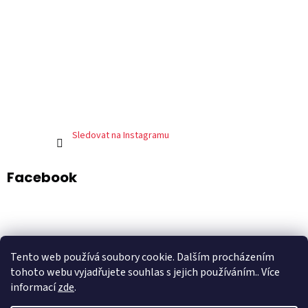
Sledovat na Instagramu
Facebook
ADART – grafické studio
DePresso – mexická restaurace
Tento web používá soubory cookie. Dalším procházením
Shoptet.cz
tohoto webu vyjadřujete souhlas s jejich používáním.. Více
informací
zde
.