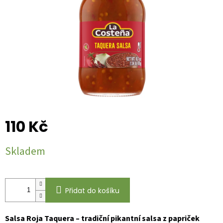
110 Kč
Měrná
Skladem
cena:
Přidat do košíku
Salsa Roja Taquera – tradiční pikantní salsa z papriček