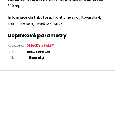
810 mg
Informace distributora:
Front Line s.r.o., Kovářská 4,
190 00 Praha 9, Česká republika
Doplňkové parametry
Kategorie
:
OMÁČKY a SALSY
EAN
:
7501017045020
Pálivost
:
Pikantní 🌶️
Z
á
p
a
t
í