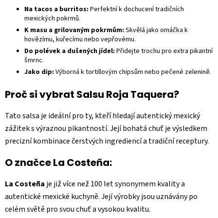
Na tacos a burritos:
Perfektní k dochucení tradičních
mexických pokrmů.
K masu a grilovaným pokrmům:
Skvělá jako omáčka k
hovězímu, kuřecímu nebo vepřovému.
Do polévek a dušených jídel:
Přidejte trochu pro extra pikantní
šmrnc.
Jako dip:
Výborná k tortillovým chipsům nebo pečené zelenině.
Proč si vybrat Salsu Roja Taquera?
Tato salsa je ideální pro ty, kteří hledají autentický mexický
zážitek s výraznou pikantností. Její bohatá chuť je výsledkem
precizní kombinace čerstvých ingrediencí a tradiční receptury.
O značce La Costeña:
La Costeña
je již více než 100 let synonymem kvality a
autentické mexické kuchyně. Její výrobky jsou uznávány po
celém světě pro svou chuť a vysokou kvalitu.