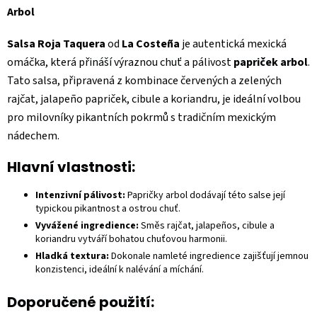
Arbol
Salsa Roja Taquera
od
La Costeña
je autentická mexická
omáčka, která přináší výraznou chuť a pálivost
papriček arbol
.
Tato salsa, připravená z kombinace červených a zelených
rajčat, jalapeño papriček, cibule a koriandru, je ideální volbou
pro milovníky pikantních pokrmů s tradičním mexickým
nádechem.
Hlavní vlastnosti:
Intenzivní pálivost:
Papričky arbol dodávají této salse její
typickou pikantnost a ostrou chuť.
Vyvážené ingredience:
Směs rajčat, jalapeños, cibule a
koriandru vytváří bohatou chuťovou harmonii.
Hladká textura:
Dokonale namleté ingredience zajišťují jemnou
konzistenci, ideální k nalévání a míchání.
Doporučené použití: