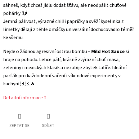
sáhneš, když chceš jídlu dodat šťávu, ale neodpálit chuťové
pohárky 🚦🌶️
Jemná pálivost, výrazné chilli papričky a svěží kyselinka z
limetky dělají z téhle omáčky univerzální dochucovadlo téměř
ke všemu.
Nejde o žádnou agresivní ostrou bombu –
Mild Hot Sauce
si
hraje na pohodu. Lehce pálí, krásně zvýrazní chuť masa,
zeleniny i mexických klasik a nezabije zbytek talíře. Ideální
parťák pro každodenní vaření i víkendové experimenty v
kuchyni 🇲🇽🔥
Detailní informace
ZEPTAT SE
SDÍLET