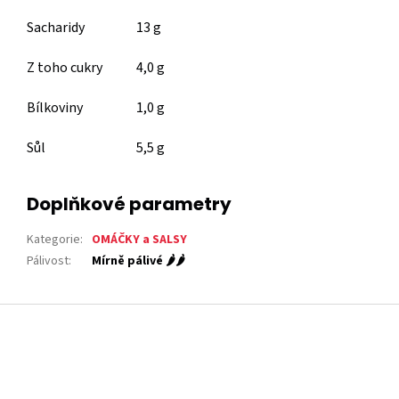
Sacharidy
13 g
Z toho cukry
4,0 g
Bílkoviny
1,0 g
Sůl
5,5 g
Doplňkové parametry
Kategorie
:
OMÁČKY a SALSY
Pálivost
:
Mírně pálivé 🌶️🌶️
Z
á
p
a
t