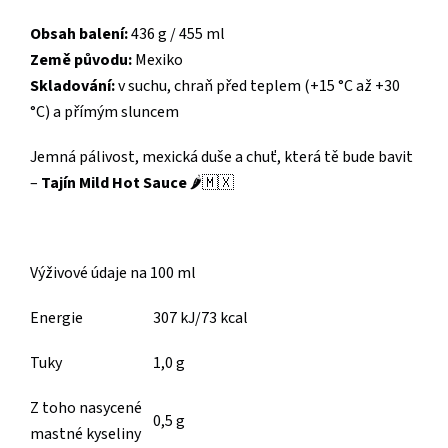
Obsah balení:
436 g / 455 ml
Země původu:
Mexiko
Skladování:
v suchu, chraň před teplem (+15 °C až +30
°C) a přímým sluncem
Jemná pálivost, mexická duše a chuť, která tě bude bavit
–
Tajín Mild Hot Sauce
🌶️🇲🇽
Výživové údaje na 100 ml
Energie
307 kJ/73 kcal
Tuky
1,0 g
Z toho nasycené
0,5 g
mastné kyseliny