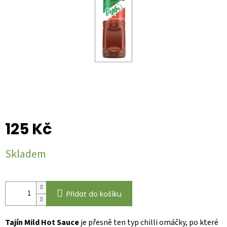
125 Kč
Měrná
Skladem
cena:
Přidat do košíku
Tajín Mild Hot Sauce
je přesně ten typ chilli omáčky, po které