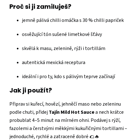
Proč si ji zamiluješ?
jemně pálivá chilli omáčka s 30 % chilli papriček
osvěžující tón sušené limetkové šťávy
skvělá k masu, zelenině, rýži i tortillám
autentická mexická receptura
ideální i pro ty, kdo s pálivým teprve začínají
Jak ji použít?
Připrav si kuřecí, hovězí, jehněčí maso nebo zeleninu
podle chuti, přidej
Tajín Mild Hot Sauce
a nech krátce
probublat 4–5 minut na mírném ohni. Podávej s rýží,
fazolemi a čerstvými měkkými kukuřičnými tortillami –
jednoduché, rychlé a zatraceně dobré 🌮🔥