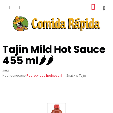
Přejít
NÁKUP
na
obsah
KOŠÍK
Tajín Mild Hot Sauce
455 ml🌶️🌶️
3658
Průměrné
Neohodnoceno
Podrobnosti hodnocení
Značka:
Tajin
hodnocení
produktu
je
0,0
z
5
hvězdiček.