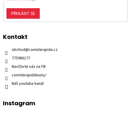
PŘIHLÁSIT SE
Kontakt
obchod
@
comidarapida.cz
775988177
Navštivte nás na FB
comidarapidalouny/
Náš youtube kanál
Instagram