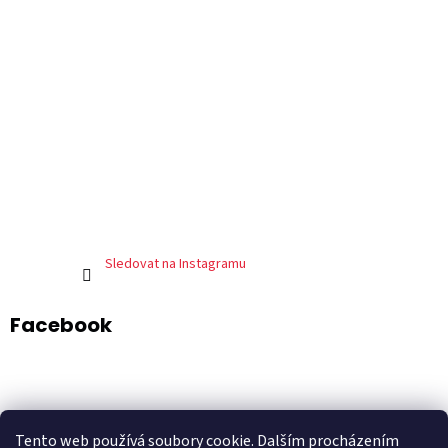
Sledovat na Instagramu
Facebook
ADART – grafické studio
DePresso – mexická restaurace
Tento web používá soubory cookie. Dalším procházením
Shoptet.cz