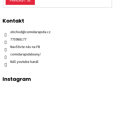
PŘIHLÁSIT SE
Kontakt
obchod
@
comidarapida.cz
775988177
Navštivte nás na FB
comidarapidalouny/
Náš youtube kanál
Instagram