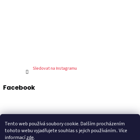
Sledovat na Instagramu
Facebook
ADART – grafické studio
DePresso – mexická restaurace
Tento web používá soubory cookie. Dalším procházením
Shoptet.cz
tohoto webu vyjadřujete souhlas s jejich používáním.. Více
informací
zde
.