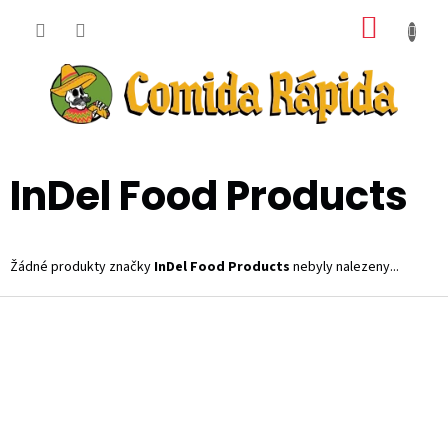
Přejít
NÁKUP
na
obsah
KOŠÍK
InDel Food Products
Žádné produkty značky
InDel Food Products
nebyly nalezeny...
Z
á
p
a
t
í