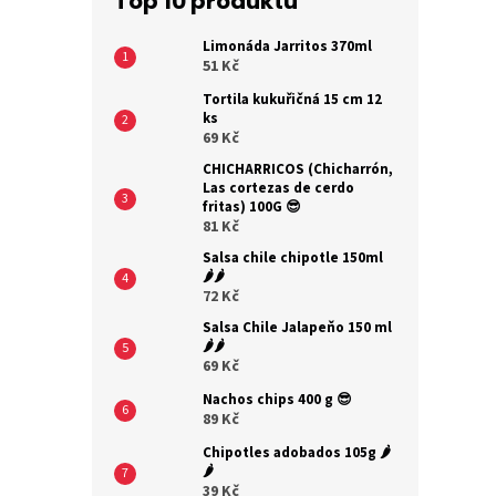
Top 10 produktů
Limonáda Jarritos 370ml
51 Kč
Tortila kukuřičná 15 cm 12
ks
69 Kč
CHICHARRICOS (Chicharrón,
Las cortezas de cerdo
fritas) 100G 😎
81 Kč
Salsa chile chipotle 150ml
🌶️🌶️
72 Kč
Salsa Chile Jalapeňo 150 ml
🌶️🌶️
69 Kč
Nachos chips 400 g 😎
89 Kč
Chipotles adobados 105g 🌶️
🌶️
39 Kč