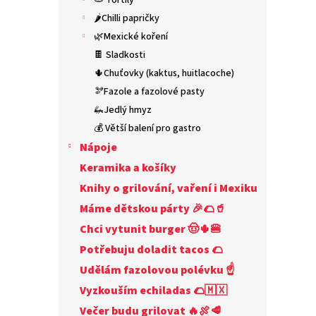
🫓 Tortily
n
e
🌶️Chilli papričky
l
🌿Mexické koření
🍫 Sladkosti
🌵Chuťovky (kaktus, huitlacoche)
🫘Fazole a fazolové pasty
🦗Jedlý hmyz
💰 Větší balení pro gastro
Nápoje
Keramika a košíky
Knihy o grilování, vaření i Mexiku
Máme dětskou párty 🎉🌮🥤
Chci vytunit burger 🤠🌵🍔
Potřebuju doladit tacos 🌮
Udělám fazolovou polévku ☝
Vyzkouším echiladas 🌮🇲🇽
Večer budu grilovat 🔥🍖🥩