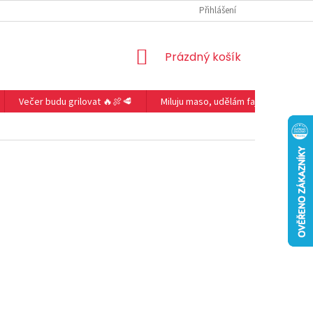
Přihlášení
NÁKUPNÍ
Prázdný košík
KOŠÍK
Večer budu grilovat 🔥🍖🥩
Miluju maso, udělám fajitas 🥩🔥🌶️