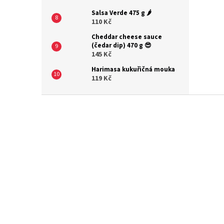
Salsa Verde 475 g 🌶️
110 Kč
Cheddar cheese sauce
(čedar dip) 470 g 😎
145 Kč
Harimasa kukuřičná mouka
119 Kč
Z
á
p
a
t
í