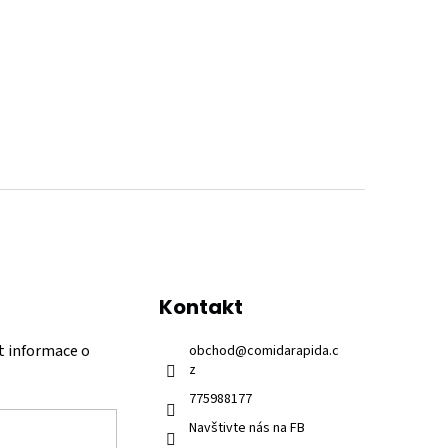
Kontakt
t informace o
obchod
@
comidarapida.c
z
775988177
Navštivte nás na FB