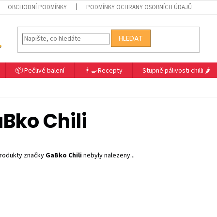
OBCHODNÍ PODMÍNKY
PODMÍNKY OCHRANY OSOBNÍCH ÚDAJŮ
HLEDAT
📦 Pečlivé balení
👨‍🍳Recepty
Stupně pálivosti chilli 🌶️
Bko Chili
rodukty značky
GaBko Chili
nebyly nalezeny...