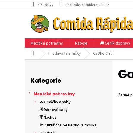
Přejít
775988177
obchod@comidarapida.cz
na
obsah
Mexické potraviny
Nápoje
🚚 Ceník dopravy
Domů
Prodávané značky
GaBko Chili
P
o
Ga
Přeskočit
s
kategorie
Kategorie
t
r
Mexické potraviny
a
Žádné p
n
🔥Omáčky a salsy
n
🎁Dárkové sady
í
🔻Nachos
p
🌽 Kukuřičná bezlepková mouka
a