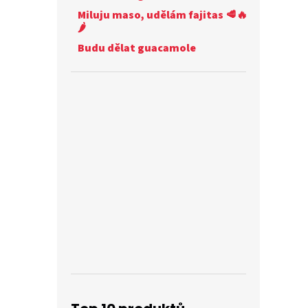
Miluju maso, udělám fajitas 🥩🔥
🌶️
Budu dělat guacamole