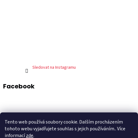
Sledovat na Instagramu
Facebook
ADART – grafické studio
DePresso – mexická restaurace
Tento web používá soubory cookie. Dalším procházením
Shoptet.cz
tohoto webu vyjadřujete souhlas s jejich používáním.. Více
informací
zde
.