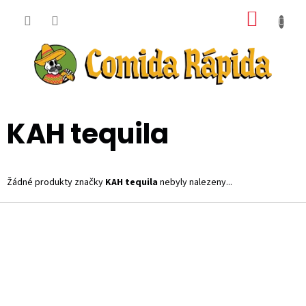
Přejít
NÁKUP
na
obsah
KOŠÍK
KAH tequila
Žádné produkty značky
KAH tequila
nebyly nalezeny...
Z
á
p
a
t
í