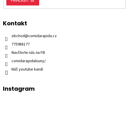
PŘIHLÁSIT SE
Kontakt
obchod
@
comidarapida.cz
775988177
Navštivte nás na FB
comidarapidalouny/
Náš youtube kanál
Instagram