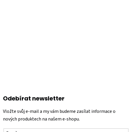
á
á
p
d
a
a
t
c
í
í
p
r
v
k
y
v
ý
p
i
s
Odebírat newsletter
u
Vložte svůj e-mail a my vám budeme zasílat informace o
nových produktech na našem e-shopu.