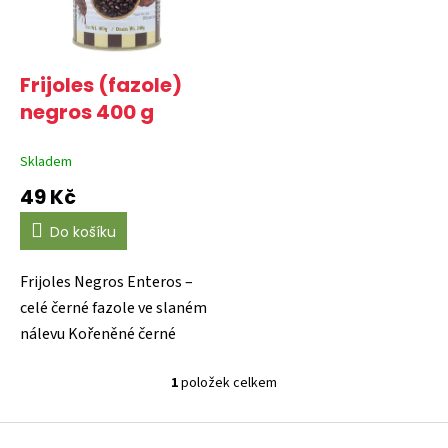
p
d
r
u
o
k
d
t
Frijoles (fazole)
u
ů
negros 400 g
k
t
Skladem
ů
49 Kč
Do košíku
Frijoles Negros Enteros –
celé černé fazole ve slaném
nálevu Kořeněné černé
fazole ve slaném...
1
položek celkem
O
v
Z
l