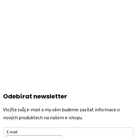
p
a
t
í
Odebírat newsletter
Vložte svůj e-mail a my vám budeme zasílat informace o
nových produktech na našem e-shopu.
E-mail