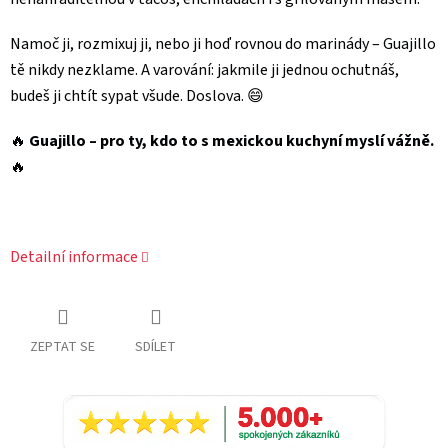
Namoč ji, rozmixuj ji, nebo ji hoď rovnou do marinády – Guajillo
tě nikdy nezklame. A varování: jakmile ji jednou ochutnáš,
budeš ji chtít sypat všude. Doslova. 😄
🔥
Guajillo – pro ty, kdo to s mexickou kuchyní myslí vážně.
🔥
Detailní informace
ZEPTAT SE
SDÍLET