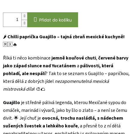
Přidat do košíku
🌶️
Chilli paprička Guajillo – tajná zbraň mexické kuchyně!
🇲🇽🔥
Říká ti něco kombinace
jemně kouřové chuti
,
červené barvy
jako západ slunce nad Yucatánem
a
pálivosti, která
pohladí, ale nespálí
? Tak to se seznam s Guajillo – papričkou,
která dělá z dobrých jídel
nezapomenutelná mexická
mistrovská díla
! 🎨🌮
Guajillo
je středně pálivá legenda, kterou Mexičané sypou do
omáček, marinád i vývarů, jako by šlo o zlato – a není se čemu
divit. 🌟 Její chuť je
ovocná, trochu nasládlá, s nádechem
sušených švestek a lehkého kouře
, a přesně to z ní dělá
nenahraditelnou v tacos, enchiladách i s grilovaným masem.