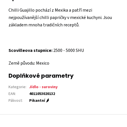
Chilli Guajillo pochází z Mexika a patří mezi
nejpoužívanější chilli papričky v mexické kuchyni. Jsou
základem mnoha tradičních receptů.
Scovilleova stupnice:
2500 - 5000 SHU
Země původu: Mexico
Doplňkové parametry
Kategorie
:
Jídlo - suroviny
EAN
:
4011053020132
Pálivost
:
Pikantní 🌶️
Z
á