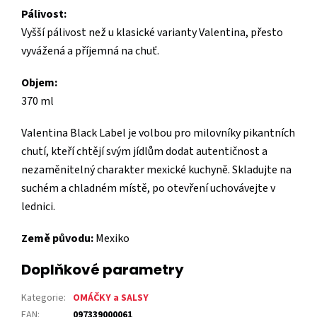
Pálivost:
Vyšší pálivost než u klasické varianty Valentina, přesto
vyvážená a příjemná na chuť.
Objem:
370 ml
Valentina Black Label je volbou pro milovníky pikantních
chutí, kteří chtějí svým jídlům dodat autentičnost a
nezaměnitelný charakter mexické kuchyně. Skladujte na
suchém a chladném místě, po otevření uchovávejte v
lednici.
Země původu:
Mexiko
Doplňkové parametry
Kategorie
:
OMÁČKY a SALSY
EAN
:
097339000061