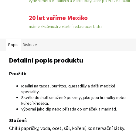
výdejní místo v Lounech a vlastní kurýr José po Praze a okolí
20 let vaříme Mexiko
máme zkušenosti z vlastní restaurace i bistra
Popis
Diskuze
Detailní popis produktu
Použití:
Ideální na tacos, burritos, quesadilly a další mexické
speciality.
Skvěle dochutí smažené pokrmy, jako jsou hranolky nebo
kuřecí křidélka.
Výborná jako dip nebo přísada do omáček a marinád.
Složení:
Chilli papričky, voda, ocet, sůl, koření, konzervační látky.