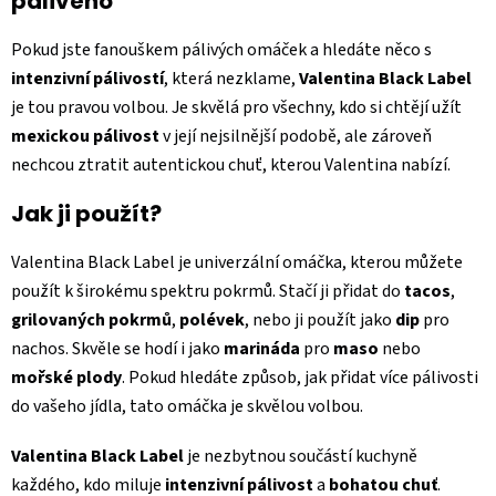
pálivého
Pokud jste fanouškem pálivých omáček a hledáte něco s
intenzivní pálivostí
, která nezklame,
Valentina Black Label
je tou pravou volbou. Je skvělá pro všechny, kdo si chtějí užít
mexickou pálivost
v její nejsilnější podobě, ale zároveň
nechcou ztratit autentickou chuť, kterou Valentina nabízí.
Jak ji použít?
Valentina Black Label je univerzální omáčka, kterou můžete
použít k širokému spektru pokrmů. Stačí ji přidat do
tacos
,
grilovaných pokrmů
,
polévek
, nebo ji použít jako
dip
pro
nachos. Skvěle se hodí i jako
marináda
pro
maso
nebo
mořské plody
. Pokud hledáte způsob, jak přidat více pálivosti
do vašeho jídla, tato omáčka je skvělou volbou.
Valentina Black Label
je nezbytnou součástí kuchyně
každého, kdo miluje
intenzivní pálivost
a
bohatou chuť
.