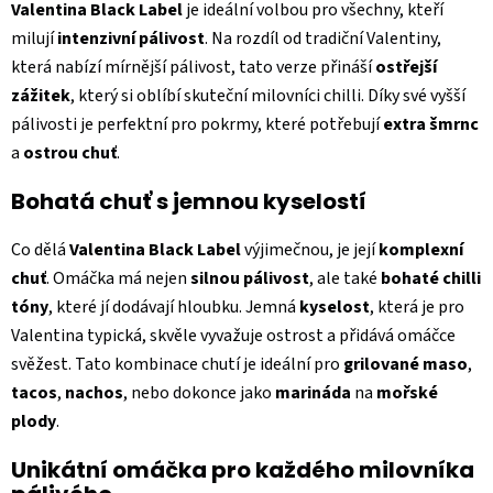
Valentina Black Label
je ideální volbou pro všechny, kteří
milují
intenzivní pálivost
. Na rozdíl od tradiční Valentiny,
která nabízí mírnější pálivost, tato verze přináší
ostřejší
zážitek
, který si oblíbí skuteční milovníci chilli. Díky své vyšší
pálivosti je perfektní pro pokrmy, které potřebují
extra šmrnc
a
ostrou chuť
.
Bohatá chuť s jemnou kyselostí
Co dělá
Valentina Black Label
výjimečnou, je její
komplexní
chuť
. Omáčka má nejen
silnou pálivost
, ale také
bohaté chilli
tóny
, které jí dodávají hloubku. Jemná
kyselost
, která je pro
Valentina typická, skvěle vyvažuje ostrost a přidává omáčce
svěžest. Tato kombinace chutí je ideální pro
grilované maso
,
tacos
,
nachos
, nebo dokonce jako
marináda
na
mořské
plody
.
Unikátní omáčka pro každého milovníka