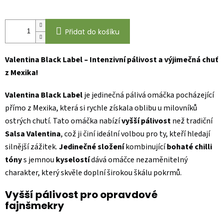
Přidat do košíku
Valentina Black Label – Intenzivní pálivost a výjimečná chuť
z Mexika!
Valentina Black Label
je jedinečná pálivá omáčka pocházející
přímo z Mexika, která si rychle získala oblibu u milovníků
ostrých chutí. Tato omáčka nabízí
vyšší pálivost
než tradiční
Salsa Valentina
, což ji činí ideální volbou pro ty, kteří hledají
silnější zážitek.
Jedinečné složení
kombinující
bohaté chilli
tóny
s jemnou
kyselostí
dává omáčce nezaměnitelný
charakter, který skvěle doplní širokou škálu pokrmů.
Vyšší pálivost pro opravdové
fajnšmekry