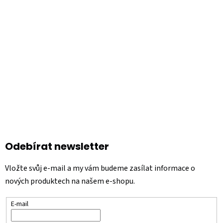
a
t
í
Odebírat newsletter
Vložte svůj e-mail a my vám budeme zasílat informace o
nových produktech na našem e-shopu.
E-mail