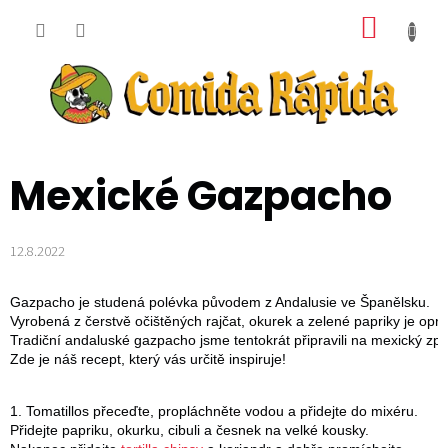
Přejít
NÁKUP
na
obsah
KOŠÍK
Mexické Gazpacho
12.8.2022
Gazpacho je studená polévka původem z Andalusie ve Španělsku. 
Vyrobená z čerstvě očištěných rajčat, okurek a zelené papriky je op
Tradiční andaluské gazpacho jsme tentokrát připravili na mexický z
Zde je náš recept, který vás určitě inspiruje!
1. Tomatillos přeceďte, propláchněte vodou a přidejte do mixéru. 
Přidejte papriku, okurku, cibuli a česnek na velké kousky. 