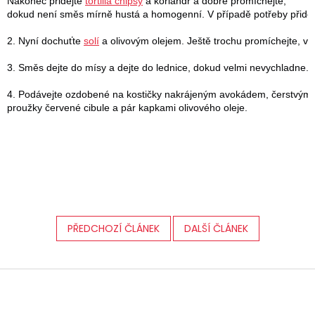
Nakonec přidejte 
tortilla chipsy
 a koriandr a dobře promíchejte, 
dokud není směs mírně hustá a homogenní. V případě potřeby přidejt
2. Nyní dochuťte 
solí
 a olivovým olejem. Ještě trochu promíchejte, v 
3. Směs dejte do mísy a dejte do lednice, dokud velmi nevychladne.

4. Podávejte ozdobené na kostičky nakrájeným avokádem, čerstvým 
proužky červené cibule a pár kapkami olivového oleje.
PŘEDCHOZÍ ČLÁNEK
DALŠÍ ČLÁNEK
Z
á
p