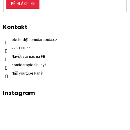
PŘIHLÁSIT SE
Kontakt
obchod
@
comidarapida.cz
775988177
Navštivte nás na FB
comidarapidalouny/
Náš youtube kanál
Instagram