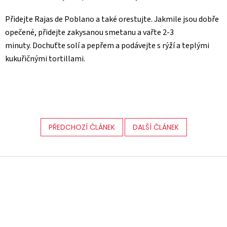
Přidejte Rajas de Poblano a také orestujte.
Jakmile jsou dobře
opečené, přidejte zakysanou smetanu a vařte 2-3
minuty.
Dochuťte solí a pepřem a podávejte s rýží a teplými
kukuřičnými tortillami.
PŘEDCHOZÍ ČLÁNEK
DALŠÍ ČLÁNEK
Z
á
p
a
t
í