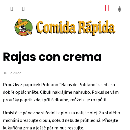
Přejít
NÁKUP
na
obsah
KOŠÍK
Rajas con crema
30.12.2022
Proužky z papriček Poblano "Rajas de Poblano" sceďte a
dobře opláchněte.
Cibuli nakrájíme nahrubo.
Pokud se vám
proužky paprik zdají příliš dlouhé, můžete je rozpůlit.
Umístěte pánev na střední teplotu a nalijte olej.
Za stálého
míchání orestujte cibuli, dokud nebude průhledná.
Přidejte
kukuřičná zrna a ještě pár minut restujte.